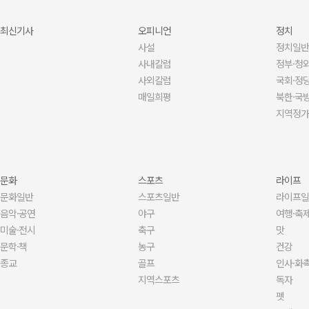
최신기사
오피니언
정치
사설
정치일반
사내칼럼
정부·청
사외칼럼
국회·정
매일희평
북한·국
지역정가
문화
스포츠
라이프
문화일반
스포츠일반
라이프일
음악·공연
야구
여행·축
미술·전시
축구
맛
문학·책
농구
건강
종교
골프
인사·화촉
지역스포츠
독자
펫