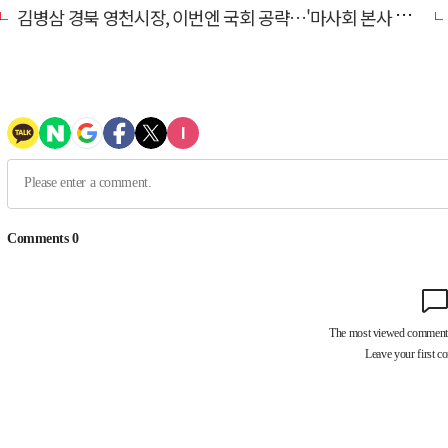
김병삼 경북 영천시장, 이번엔 국회 공략…'마사회 본사 이전·광역교통망 확충' 요청