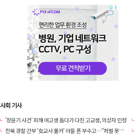
사회 기사
'장윤기 사건' 피해 여고생 돕다가 다친 고교생, 의상자 인정
전북 경찰 간부 '女교사 몰카' 아들 폰 부수고…"처벌 못하는 사안" 내부망에 글