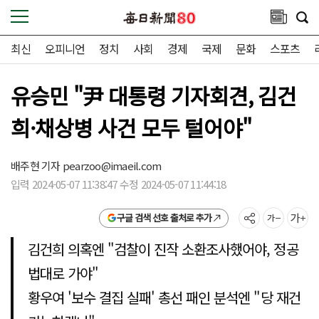
최신
오피니언
정치
사회
경제
국제
문화
스포츠
유승민 "尹 대통령 기자회견, 김건
희·채상병 사건 모두 털어야"
배주현 기자
pearzoo@imaeil.com
입력 2024-05-07 11:38:47 수정 2024-05-07 11:44:18
구글 검색 선호 출처로 추가
김건희 의혹엔 "검찰이 진작 소환조사했어야, 정공
법대로 가야"
황우여 '보수 결집 실패' 총선 패인 분석엔 "당 재건