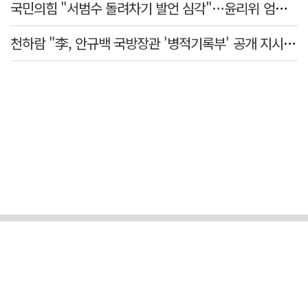
국민의힘 "서범수 돌려차기 발언 심각"…윤리위 엄중 조치 의견 모아
천하람 "李, 안규백 국방장관 '병적기록부' 공개 지시해야"