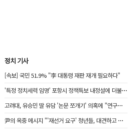
정치 기사
[속보] 국민 51.9% "李 대통령 재판 재개 필요하다"
'특정 정치세력 임명' 포항시 정책특보 내정설에 더불어민주당 반발나서
고려대, 유승민 딸 유담 '논문 쪼개기' 의혹에 "연구부정행위 아냐"
尹의 옥중 메시지 "'재선거 요구' 청년들, 대견하고 믿음직해"