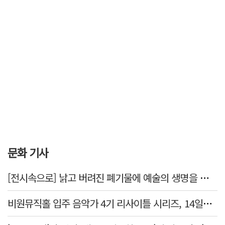
문화 기사
[전시속으로] 낡고 버려진 폐기물에 예술의 생명을 불어넣다…김결수 개인전
비원뮤직홀 입주 음악가 4기 리사이틀 시리즈, 14일부터 6주간 개최