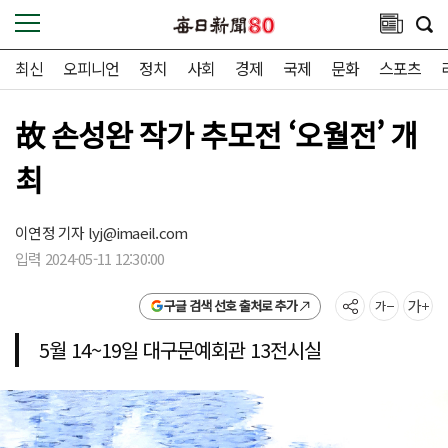
최신
오피니언
정치
사회
경제
국제
문화
스포츠
故 손성완 작가 추모전 ‘오월전’ 개
최
이연정 기자
lyj@imaeil.com
입력 2024-05-11 12:30:00
구글 검색 선호 출처로 추가
5월 14~19일 대구문예회관 13전시실