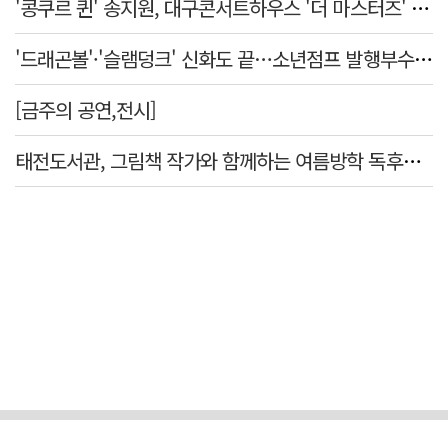
'콩쿠르 퀸' 송지원, 대구콘서트하우스 '더 마스터즈' 무대 오른다
'드래곤볼'·'슬램덩크' 신화도 끝…소년점프 발행부수 100만부 붕괴
[금주의 공연,전시]
태전도서관, 그림책 작가와 함께하는 여름방학 독후체험 운영