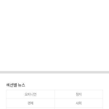
섹션별 뉴스
오피니언
정치
경제
사회