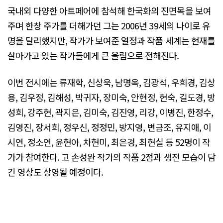
국내외 다양한 아트페어에 참석해 한국화의 진면목을 보여
주며 한창 주가를 더해가던 그는 2006년 39세의 나이로 유
명을 달리했지만, 작가가 보여준 열정과 작품 세계는 현재를
살아가고 있는 작가들에게 큰 울림으로 전해진다.
이번 전시에는 류재학, 신상욱, 남명옥, 김광석, 우희경, 김상
용, 김우정, 김해성, 박귀자, 장미숙, 안현정, 현숙, 길도경, 방
성희, 강주현, 곽지은, 김미숙, 김진영, 리강, 이병진, 한정수,
김영진, 장서희, 정우신, 정정민, 방지영, 변금조, 유지애, 이
시연, 정소연, 윤현아, 차현미, 최은경, 최현실 등 52명이 작
가가 참여한다. 고 손성완 작가의 작품 2점과 생전 모습이 담
긴 영상도 상영될 예정이다.