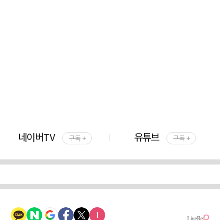
네이버TV
유튜브
구독 +
구독 +