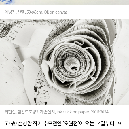
이병진, 산행, 53x45cm, Oil on canvas.
최현실, 점선드로잉2, 가변설치, ink stick on paper, 2016-2024.
고(故) 손성완 작가 추모전인 '오월전'이 오는 14일부터 19