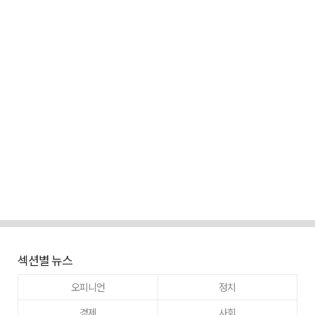
섹션별 뉴스
오피니언
정치
경제
사회