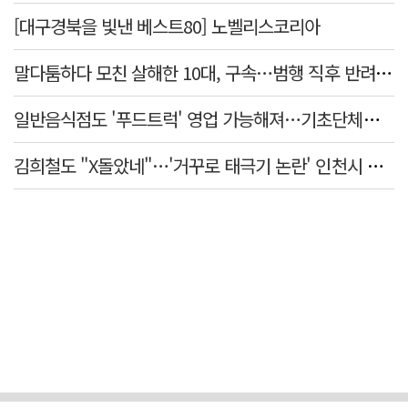
[대구경북을 빛낸 베스트80] 노벨리스코리아
말다툼하다 모친 살해한 10대, 구속…범행 직후 반려견도 죽여
일반음식점도 '푸드트럭' 영업 가능해져…기초단체별 조례 개정 움직임
김희철도 "X돌았네"…'거꾸로 태극기 논란' 인천시 현수막, 이틀 만에 철거