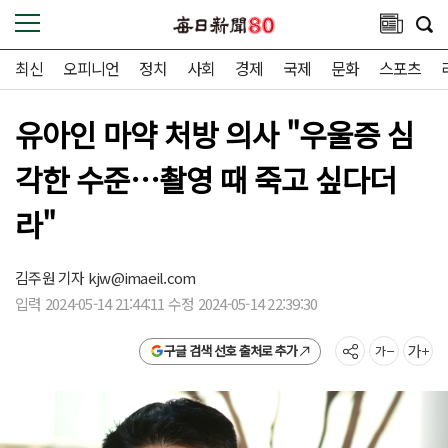
최신
오피니언
정치
사회
경제
국제
문화
스포츠
유아인 마약 처방 의사 "우울증 심
각한 수준…촬영 때 죽고 싶다더
라"
김주원 기자
kjw@imaeil.com
입력 2024-05-14 21:44:11 수정 2024-05-14 22:39:30
구글 검색 선호 출처로 추가