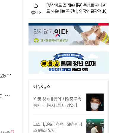
[부산에도 밀리는 대구] 동성로 지나쳐
도 해운대는 꼭 간다, 외국인 관광객 16
12
배 차이
 공연
이슈&뉴스
개막
'아동 성매매 혐의' 최영중 구속
송치…피해자 1명 더 있었다
코스피, 2%대 하락…SK하이닉
스 6%대 약세