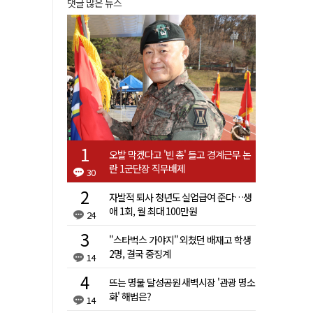
댓글 많은 뉴스
오발 막겠다고 '빈 총' 들고 경계근무 논
란 1군단장 직무배제
30
자발적 퇴사 청년도 실업급여 준다…생
애 1회, 월 최대 100만원
24
"스타벅스 가야지" 외쳤던 배재고 학생
2명, 결국 중징계
14
뜨는 명물 달성공원 새벽시장 '관광 명소
화' 해법은?
14