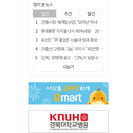
많이 본 뉴스
일간
주간
월간
[전통시장 재개발사업] '50여년 역사' 수성시장 자리에 25층 주상복합 들어선다
李대통령 지지율 다시 40%대로…20대는 18.8%p 급락
유승민 "尹 졸업한 서울대 법대·충암고도 없애야"…李 육사 통합 직격
[저출산·고령화 그늘] 구미시 "40만명 사수" 고령군 "3만명대 회복"
[단독] 20명에 묻고…72%가 '보완수사권 폐지'?
[전통시장 재개발사업] 신천시장 재개발, 준공 후에도 소송전
더보기
李대통령 "육사 출신이 또 쿠데타 할 수도"…육사 총동창회 "정치적 보복"
[인사]경상북도
"김용민, 흑백논리로 세상 보는 듯" 검찰 내부서 지탄
포항에 6천억원 규모 AI 데이터센터 들어선다