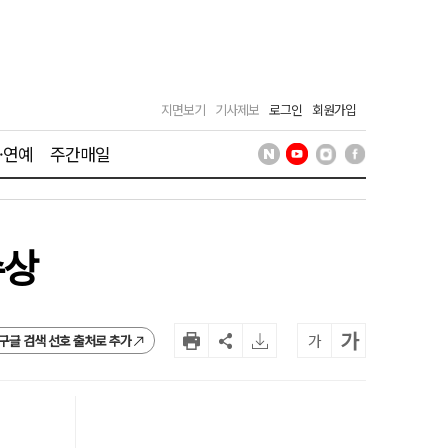
지면보기
기사제보
로그인
회원가입
·연예
주간매일
수상
가
가
구글 검색 선호 출처로 추가