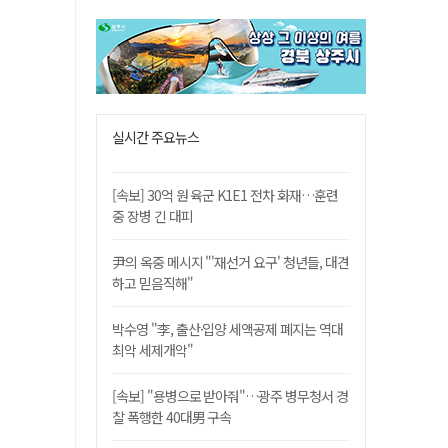
실시간 주요뉴스
[속보] 30억 원 육군 K1E1 전차 화재…훈련
중 장병 긴 대피
尹의 옥중 메시지 "'재선거 요구' 청년들, 대견
하고 믿음직해"
박수영 "李, 출산·입양 세액공제 폐지는 역대
최악 세제개악"
[속보] "용병으로 받아줘"…광주 병무청서 경
찰 폭행한 40대男 구속