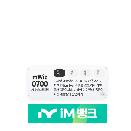
정
경
사
국
치
제
회
제
mWiz
0700
이재명 대통령은 5일 육군사관학교에 대
한 발언으로 논란을 일으켰고, 이에 대한
AI 뉴스브리핑
육사총동창회의 반발이 이어졌다. 총동창
→
회는 대통령의 발언이 사...