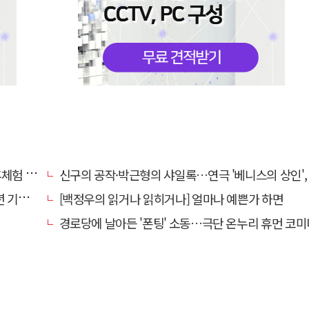
험 운영
신구의 공작·박근형의 샤일록…연극 '베니스의 상인', 28·29일 대구
 무대
[백정우의 읽거나 읽히거나] 얼마나 예쁜가 하면
경로당에 날아든 '폰팅' 소동…극단 온누리 휴먼 코미디 연극, 19일 