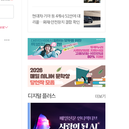
현대차·기아 등 4개사 51만여 대
리콜…화재·안전장치 결함 확인
디지털 플러스
더보기