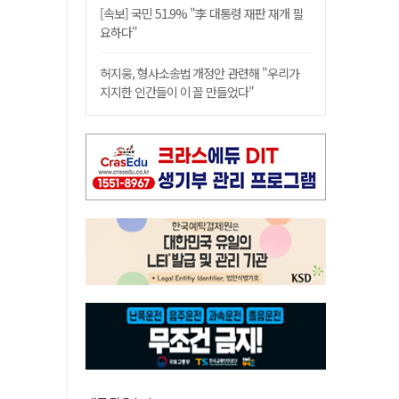
[속보] 국민 51.9% "李 대통령 재판 재개 필
요하다"
허지웅, 형사소송법 개정안 관련해 "우리가
지지한 인간들이 이 꼴 만들었다"