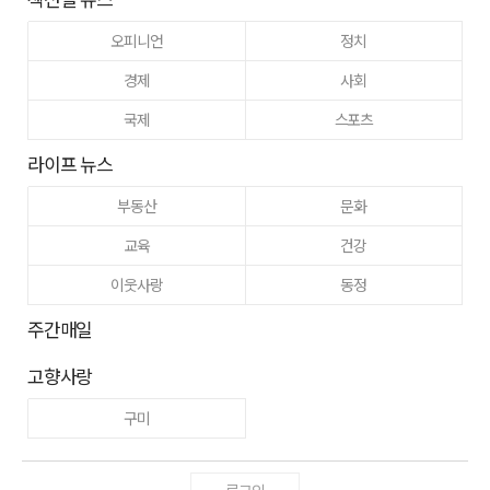
오피니언
정치
경제
사회
국제
스포츠
라이프 뉴스
부동산
문화
교육
건강
이웃사랑
동정
주간매일
고향사랑
구미
로그인