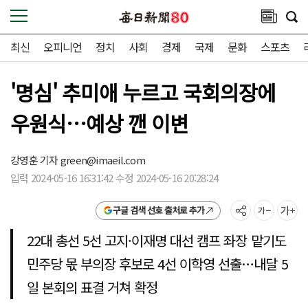
최신
오피니언
정치
사회
경제
국제
문화
스포츠
'명심' 추미애 누르고 국회의장에
우원식…예상 깬 이변
강영훈 기자
green@imaeil.com
입력 2024-05-16 16:31:42 수정 2024-05-16 20:28:24
구글 검색 선호 출처로 추가
22대 총선 5선 고지·이재명 대선 캠프 좌장 맡기도
민주당 몫 부의장 후보로 4선 이학영 선출…내달 5
일 본회의 표결 거쳐 확정