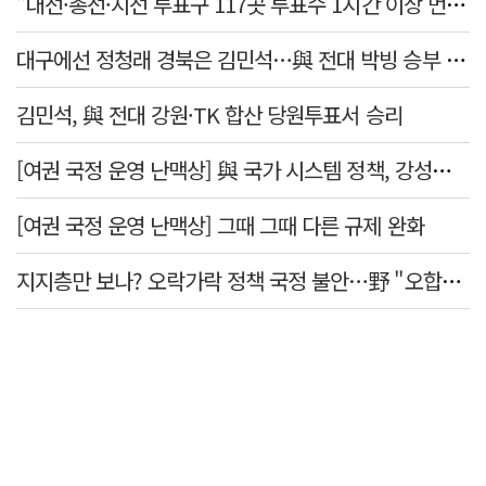
"대선·총선·지선 투표구 117곳 투표수 1시간 이상 먼저 입력"
대구에선 정청래 경북은 김민석…與 전대 박빙 승부 이어간다
김민석, 與 전대 강원·TK 합산 당원투표서 승리
[여권 국정 운영 난맥상] 與 국가 시스템 정책, 강성층 결집에 의존
[여권 국정 운영 난맥상] 그때 그때 다른 규제 완화
지지층만 보나? 오락가락 정책 국정 불안…野 "오합지졸"