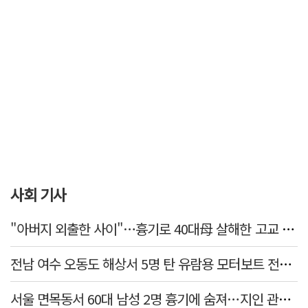
사회 기사
"아버지 외출한 사이"…흉기로 40대母 살해한 고교 자퇴생, 구속 기로에
전남 여수 오동도 해상서 5명 탄 유람용 모터보트 전복…2명 숨져
서울 면목동서 60대 남성 2명 흉기에 숨져…지인 관계로 추정