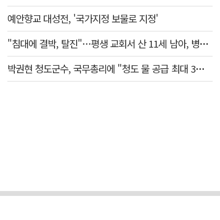
예안향교 대성전, '국가지정 보물로 지정'
"침대에 결박, 탈진"…평생 교회서 산 11세 남아, 병원 이송 끝 숨져
박권현 청도군수, 국무총리에 "청도 물 공급 최대 3만t 늘려달라"