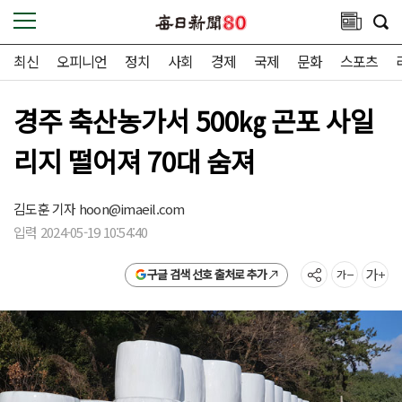
최신
오피니언
정치
사회
경제
국제
문화
스포츠
경주 축산농가서 500㎏ 곤포 사일
리지 떨어져 70대 숨져
김도훈 기자
hoon@imaeil.com
입력 2024-05-19 10:54:40
구글 검색 선호 출처로 추가