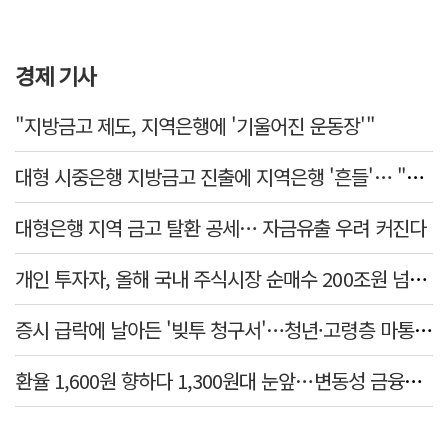
경제 기사
"지방금고 제도, 지역은행에 '기울어진 운동장'"
대형 시중은행 지방금고 진출에 지역은행 '흔들'… "생태계 보호 장치 필요"
대형은행 지역 금고 탈환 공세… 자금유출 우려 커진다
개인 투자자, 올해 국내 주식시장 순매수 200조원 넘었다
증시 급락에 날아든 '빚투 청구서'…청년·고령층 마통 연체↑
환율 1,600원 향하다 1,300원대 눈앞…변동성 금융위기 후 최고