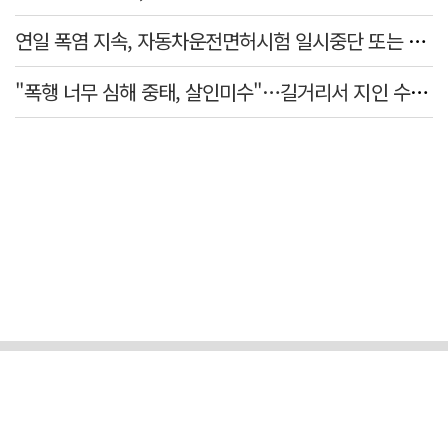
연일 폭염 지속, 자동차운전면허시험 일시중단 또는 축소 운영
"폭행 너무 심해 중태, 살인미수"…길거리서 지인 수십회 때린 50대 '긴급체포'