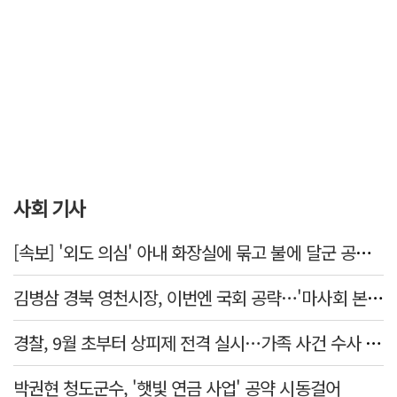
사회 기사
[속보] '외도 의심' 아내 화장실에 묶고 불에 달군 공구로 고문…남편 검거
김병삼 경북 영천시장, 이번엔 국회 공략…'마사회 본사 이전·광역교통망 확충' 요청
경찰, 9월 초부터 상피제 전격 실시…가족 사건 수사 못해
박권현 청도군수, '햇빛 연금 사업' 공약 시동걸어