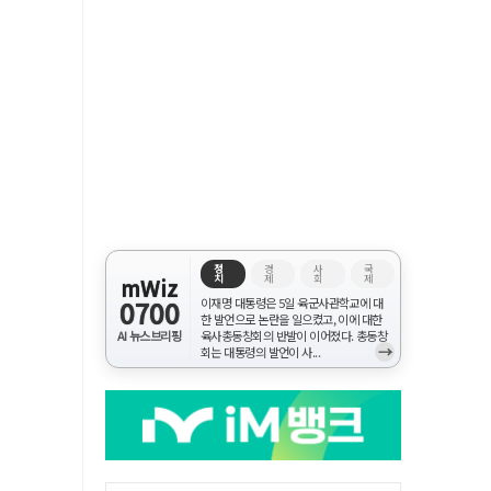
정
경
사
국
치
제
회
제
mWiz
0700
이재명 대통령은 5일 육군사관학교에 대
한 발언으로 논란을 일으켰고, 이에 대한
AI 뉴스브리핑
육사총동창회의 반발이 이어졌다. 총동창
→
회는 대통령의 발언이 사...