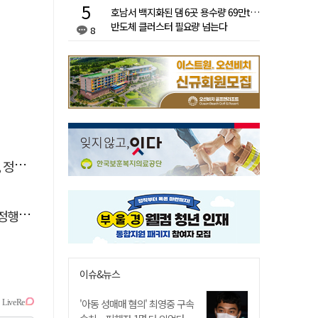
호남서 백지화된 댐 6곳 용수량 69만t…
반도체 클러스터 필요량 넘는다
8
 것"
아냐"
이슈&뉴스
'아동 성매매 혐의' 최영중 구속