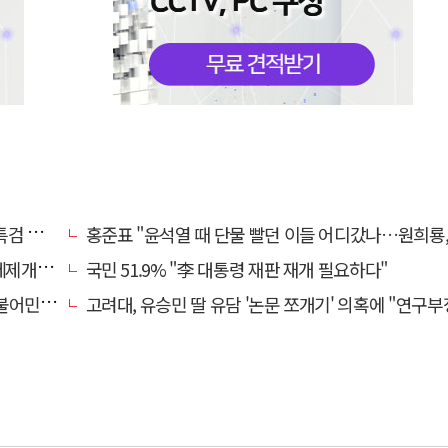
 반발
홍준표 "윤석열 때 단물 빨던 이들 어디갔나…원희룡, 정치무상 느꼈을
제개악"
국민 51.9% "李 대통령 재판 재개 필요하다"
반발나서
고려대, 유승민 딸 유담 '논문 쪼개기' 의혹에 "연구부정행위 