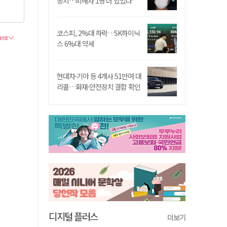
송치…피해자 1명 더 있었다
코스피, 2%대 하락…SK하이닉
스 6%대 약세
현대차·기아 등 4개사 51만여 대
리콜…화재·안전장치 결함 확인
디지털 플러스
더보기