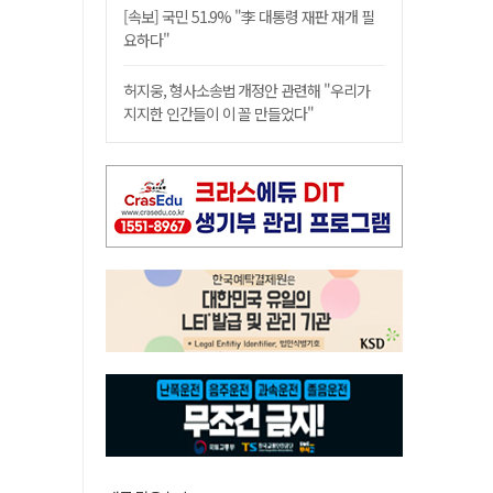
[속보] 국민 51.9% "李 대통령 재판 재개 필
요하다"
허지웅, 형사소송법 개정안 관련해 "우리가
지지한 인간들이 이 꼴 만들었다"