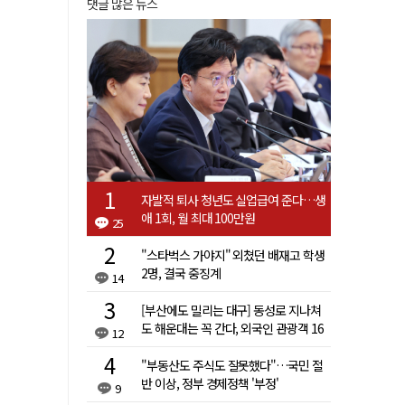
댓글 많은 뉴스
자발적 퇴사 청년도 실업급여 준다…생
애 1회, 월 최대 100만원
25
"스타벅스 가야지" 외쳤던 배재고 학생
2명, 결국 중징계
14
[부산에도 밀리는 대구] 동성로 지나쳐
도 해운대는 꼭 간다, 외국인 관광객 16
12
배 차이
"부동산도 주식도 잘못했다"…국민 절
반 이상, 정부 경제정책 '부정'
9