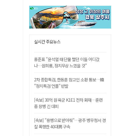
실시간 주요뉴스
홍준표 "윤석열 때 단물 빨던 이들 어디갔
나…원희룡, 정치무상 느꼈을 것"
2차 종합특검, 한동훈 참고인 소환 통보…韓
"정치특검 언플" 반발
[속보] 30억 원 육군 K1E1 전차 화재…훈련
중 장병 긴 대피
[속보] "용병으로 받아줘"…광주 병무청서 경
찰 폭행한 40대男 구속