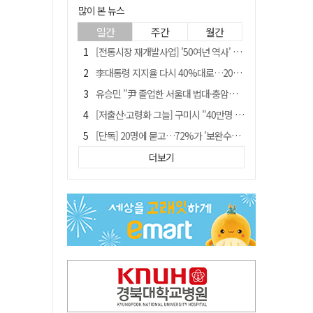
많이 본 뉴스
일간
주간
월간
[전통시장 재개발사업] '50여년 역사' 수성시장 자리에 25층 주상복합 들어선다
李대통령 지지율 다시 40%대로…20대는 18.8%p 급락
유승민 "尹 졸업한 서울대 법대·충암고도 없애야"…李 육사 통합 직격
[저출산·고령화 그늘] 구미시 "40만명 사수" 고령군 "3만명대 회복"
[단독] 20명에 묻고…72%가 '보완수사권 폐지'?
[전통시장 재개발사업] 신천시장 재개발, 준공 후에도 소송전
더보기
李대통령 "육사 출신이 또 쿠데타 할 수도"…육사 총동창회 "정치적 보복"
"김용민, 흑백논리로 세상 보는 듯" 검찰 내부서 지탄
[인사]경상북도
포항에 6천억원 규모 AI 데이터센터 들어선다