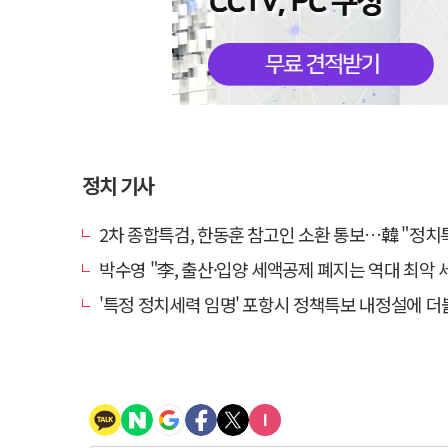
정치 기사
2차 종합특검, 한동훈 참고인 소환 통보…韓 "정치특검 언플"
박수영 "李, 출산·입양 세액공제 폐지는 역대 최악 세
'특정 정치세력 임명' 포항시 정책특보 내정설에 더불어민주당 