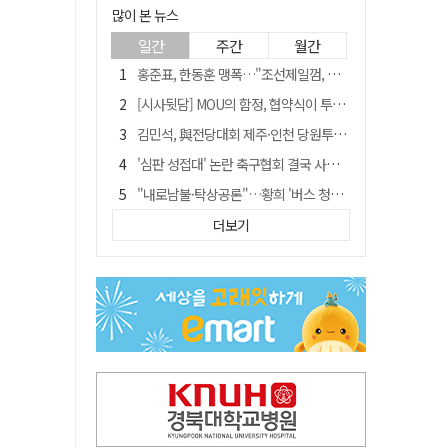
많이 본 뉴스
일간
주간
월간
홍준표, 한동훈 맹폭…"조선제일껌, 권력에 살고 권력에 죽었다"
[시사뒷담] MOU의 함정, 협약식이 투자 확정은 아니긴 해
김민석, 與전당대회 제주·인천 당원투표서 승리…누적 득표는 '초박빙'
'심판 성접대' 논란 축구협회 결국 사과…"깊이 반성, 쇄신하겠다"
"내로남불·탁상공론"…황희 '버스 청년주택' 제안에 與 내부서도 쓴소리
"경로당 통장에 비밀번호가 적혀 있다"…전국 돌며 경로당 13곳 턴 30대 구속
더보기
"침대에 결박, 탈진"…평생 교회서 산 11세 남아, 병원 이송 끝 숨져
예안향교 대성전, '국가지정 보물로 지정'
휠체어 환자 발로 밀어 숨지게 한 70대 간병인…2심도 집행유예
박권현 청도군수, 국무총리에 "청도 물 공급 최대 3만t 늘려달라"