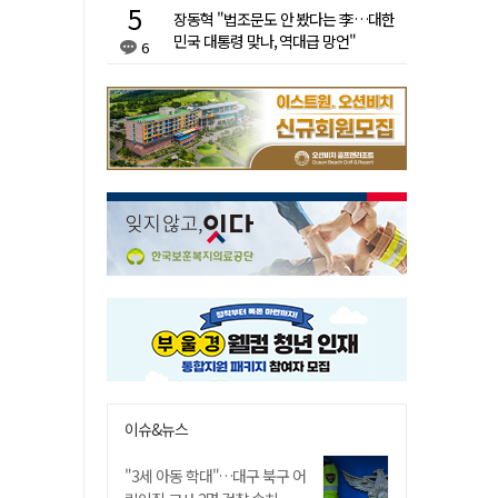
장동혁 "법조문도 안 봤다는 李…대한
민국 대통령 맞나, 역대급 망언"
6
이슈&뉴스
"3세 아동 학대"…대구 북구 어