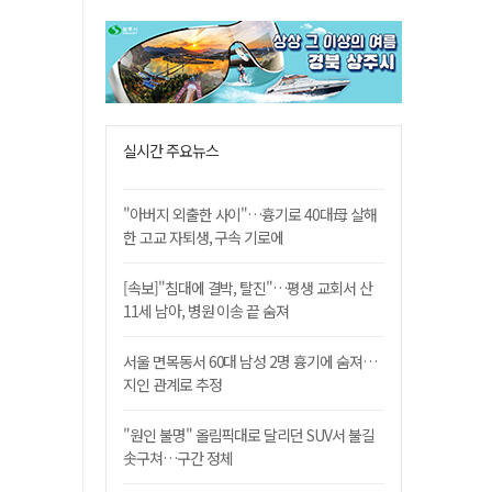
실시간 주요뉴스
"아버지 외출한 사이"…흉기로 40대母 살해
한 고교 자퇴생, 구속 기로에
[속보]"침대에 결박, 탈진"…평생 교회서 산
11세 남아, 병원 이송 끝 숨져
서울 면목동서 60대 남성 2명 흉기에 숨져…
지인 관계로 추정
"원인 불명" 올림픽대로 달리던 SUV서 불길
솟구쳐…구간 정체