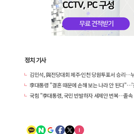
정치 기사
김민석, 與전당대회 제주·인천 당원투표서 승리…누적 득표는 '
李대통령 "결혼 때문에 손해 보는 나라 안 된다"…'결혼 페널티' 22개
국힘 "李대통령, 국민 반발하자 세제안 번복…졸속 국정 즉각