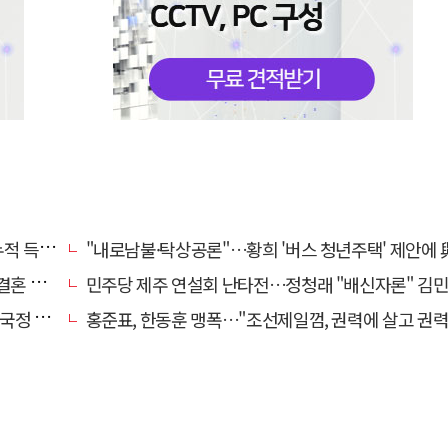
초박빙'
"내로남불·탁상공론"…황희 '버스 청년주택' 제안에 與 내부서도 쓴
 손본다
민주당 제주 연설회 난타전…정청래 "배신자론" 김민석 "관리 무
 중단"
홍준표, 한동훈 맹폭…"조선제일껌, 권력에 살고 권력에 죽었