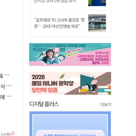
린이집 교사 2명 검찰 송치
"골프채로 YG 신사옥 출입문 '쾅
쾅'…20대 여성 현행범 체포"
소리
능"
다"
디지털 플러스
더보기