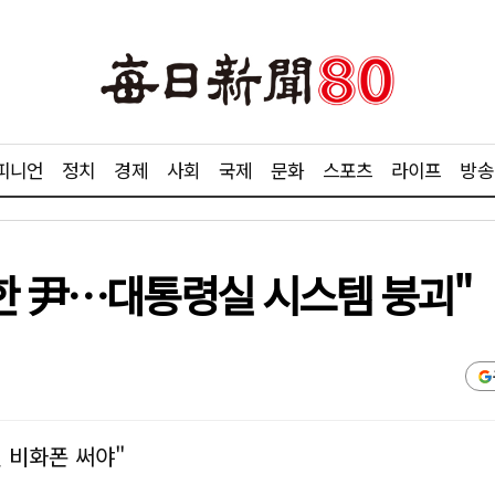
피니언
정치
경제
사회
국제
문화
스포츠
라이프
방송
용한 尹…대통령실 시스템 붕괴"
 비화폰 써야"