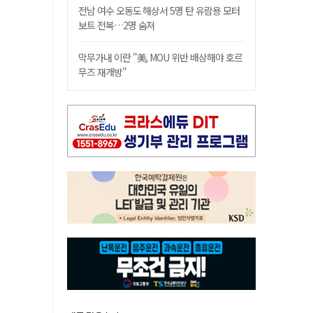
전남 여수 오동도 해상서 5명 탄 유람용 모터
보트 전복…2명 숨져
막무가내 이란 "美, MOU 위반 배상해야 호르
무즈 재개방"