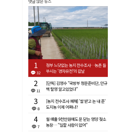
댓글 많은 뉴스
정부 느닷없는 농지 전수조사…농촌 들
쑤시는 '경자유전'의 칼날
32
[단독] 김영수 "국방부 청문준비단, 안규
백 탈영 알고있었다"
11
[농지 전수조사 폐해] '쌀 받고 논 내 준'
도지농 이제 어쩌나?
8
월 매출 9천만원에도 문 닫는 영양 젖소
농장… "일할 사람이 없어"
7