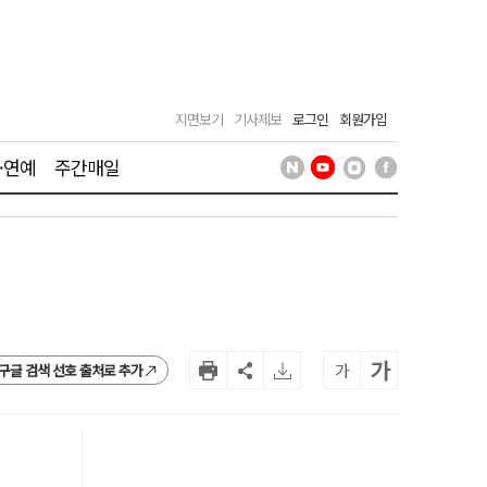
지면보기
기사제보
로그인
회원가입
·연예
주간매일
가
가
구글 검색 선호 출처로 추가