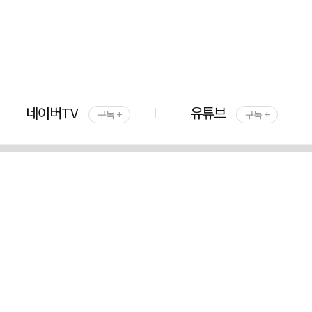
네이버TV
유튜브
구독 +
구독 +