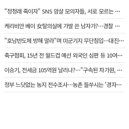
"정청래 죽이자" SNS 암살 모의자들, 서로 모르는 사이였다…檢송치
케리비안 베이 女탈의실에 가발 쓴 남자가?…경찰 추적 중
"호남반도체 방해 말라"며 미군기지 무단침입…대진연 회원 3명 '구속'
축구협회, 15년 전 월드컵 예선 외국인 심판 등 10여명에 '성 접대'
이승기, 전세금 105억원 날리나?…"구속된 차가원, 형사 범죄 영역"
정부 느닷없는 농지 전수조사…농촌 들쑤시는 '경자유전'의 칼날