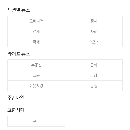
섹션별 뉴스
오피니언
정치
경제
사회
국제
스포츠
라이프 뉴스
부동산
문화
교육
건강
이웃사랑
동정
주간매일
고향사랑
구미