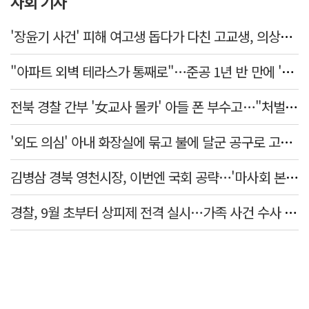
사회 기사
'장윤기 사건' 피해 여고생 돕다가 다친 고교생, 의상자 인정
"아파트 외벽 테라스가 통째로"…준공 1년 반 만에 '아찔 사고'
전북 경찰 간부 '女교사 몰카' 아들 폰 부수고…"처벌 못하는 사안" 내부망에 글
'외도 의심' 아내 화장실에 묶고 불에 달군 공구로 고문…남편 검거
김병삼 경북 영천시장, 이번엔 국회 공략…'마사회 본사 이전·광역교통망 확충' 요청
경찰, 9월 초부터 상피제 전격 실시…가족 사건 수사 못해