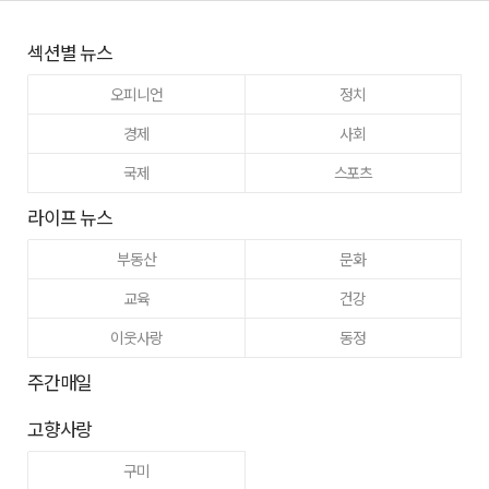
섹션별 뉴스
오피니언
정치
경제
사회
국제
스포츠
라이프 뉴스
부동산
문화
교육
건강
이웃사랑
동정
주간매일
고향사랑
구미