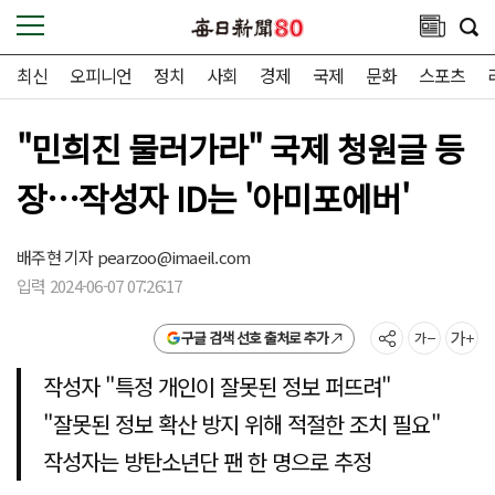
최신
오피니언
정치
사회
경제
국제
문화
스포츠
"민희진 물러가라" 국제 청원글 등
장…작성자 ID는 '아미포에버'
배주현 기자
pearzoo@imaeil.com
입력 2024-06-07 07:26:17
구글 검색 선호 출처로 추가
작성자 "특정 개인이 잘못된 정보 퍼뜨려"
"잘못된 정보 확산 방지 위해 적절한 조치 필요"
작성자는 방탄소년단 팬 한 명으로 추정