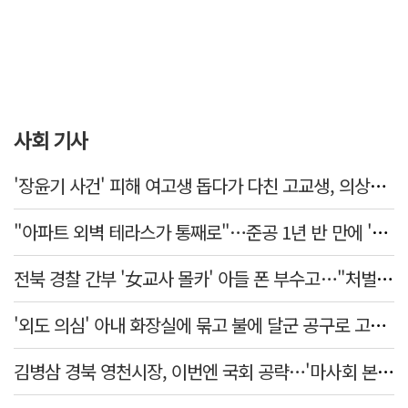
사회 기사
'장윤기 사건' 피해 여고생 돕다가 다친 고교생, 의상자 인정
"아파트 외벽 테라스가 통째로"…준공 1년 반 만에 '아찔 사고'
전북 경찰 간부 '女교사 몰카' 아들 폰 부수고…"처벌 못하는 사안" 내부망에 글
'외도 의심' 아내 화장실에 묶고 불에 달군 공구로 고문…남편 검거
김병삼 경북 영천시장, 이번엔 국회 공략…'마사회 본사 이전·광역교통망 확충' 요청