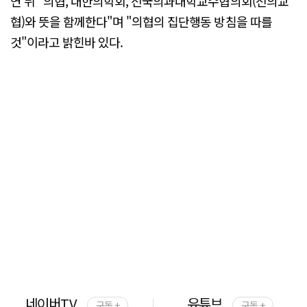
연 뒤 "의협, 대한의학회, 전국의과대학교수협의회(전의교
협)와 뜻을 함께한다"며 "의협의 집단행동 방침을 따를
것"이라고 밝힌바 있다.
네이버TV
유튜브
구독 +
구독 +