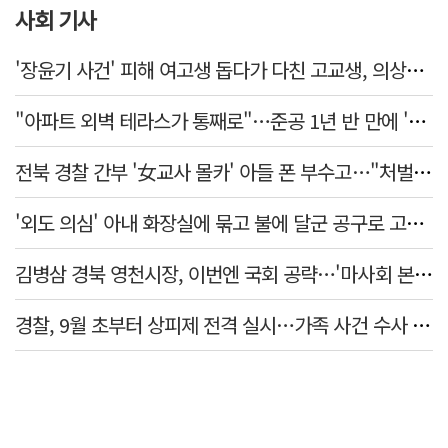
사회 기사
'장윤기 사건' 피해 여고생 돕다가 다친 고교생, 의상자 인정
"아파트 외벽 테라스가 통째로"…준공 1년 반 만에 '아찔 사고'
전북 경찰 간부 '女교사 몰카' 아들 폰 부수고…"처벌 못하는 사안" 내부망에 글
'외도 의심' 아내 화장실에 묶고 불에 달군 공구로 고문…남편 검거
김병삼 경북 영천시장, 이번엔 국회 공략…'마사회 본사 이전·광역교통망 확충' 요청
경찰, 9월 초부터 상피제 전격 실시…가족 사건 수사 못해