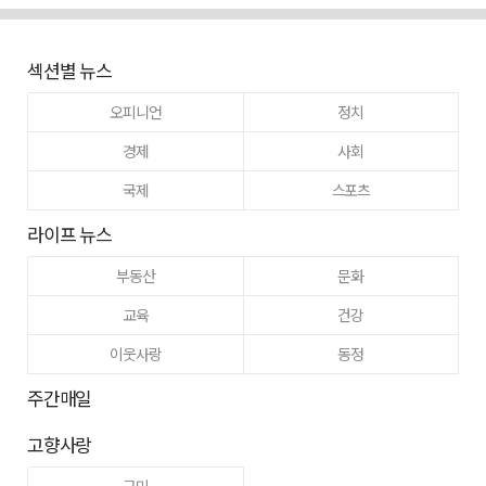
섹션별 뉴스
오피니언
정치
경제
사회
국제
스포츠
라이프 뉴스
부동산
문화
교육
건강
이웃사랑
동정
주간매일
고향사랑