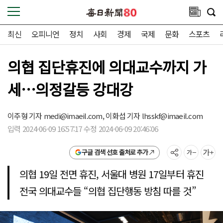
최신
오피니언
정치
사회
경제
국제
문화
스포츠
의협 집단휴진에 의대교수까지 가
세…의정갈등 강대강
이주형 기자
medi@imaeil.com,
이화섭 기자
lhsskf@imaeil.com
입력 2024-06-09 16:57:17 수정 2024-06-09 20:46:06
구글 검색 선호 출처로 추가
의협 19일 전면 휴진, 서울대 병원 17일부터 휴진
전국 의대교수들 “의협 집단행동 방침 따를 것”