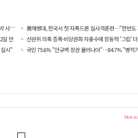
과하라"
美해병대, 한국서 첫 자폭드론 실사격훈련…"한반도 지형 학
2일 만
선관위 의혹 증폭·비당권파 자충수에 장동혁 '그립' 더 강해
 실시"
국민 75.6% "안규백 장관 물러나야"…84.7% "병적기록부 공개