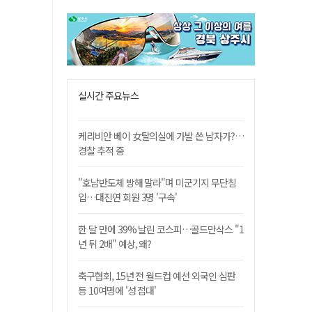
실시간 주요뉴스
케리비안 베이 女탈의실에 가발 쓴 남자가?…
경찰 추적 중
"호남반도체 방해 말라"며 미군기지 무단침
입…대진연 회원 3명 '구속'
한 달 만에 39% 날린 코스피…골드만삭스 "1
년 뒤 2배" 예상, 왜?
축구협회, 15년 전 월드컵 예선 외국인 심판
등 10여명에 '성 접대'