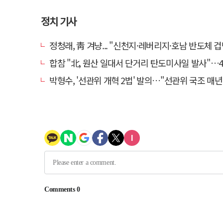
정치 기사
정청래, 靑 겨냥... "신천지·레버리지·호남 반도체 겁박 사
합참 "北, 원산 일대서 단거리 탄도미사일 발사"…4
박형수, '선관위 개혁 2법' 발의…"선관위 국조 매년