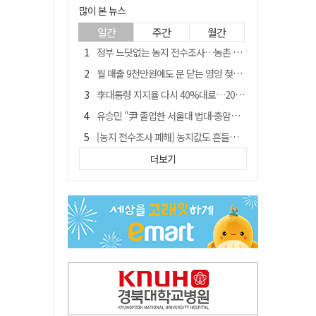
많이 본 뉴스
일간
주간
월간
정부 느닷없는 농지 전수조사…농촌 들쑤시는 '경자유전'의 칼날
월 매출 9천만원에도 문 닫는 영양 젖소농장… "일할 사람이 없어"
李대통령 지지율 다시 40%대로…20대는 18.8%p 급락
유승민 "尹 졸업한 서울대 법대·충암고도 없애야"…李 육사 통합 직격
[농지 전수조사 폐해] 농지값도 흔들리나…"도지 막히면 헐값 매물 나올 수도"
[농지 전수조사 폐해] '쌀 받고 논 내 준' 도지농 이제 어쩌나?
더보기
지역활성화 펀드 9호…포항 AI 데이터센터에 6천억 투입
국민 51.9% "李 대통령 재판 재개 필요하다"
경북 영천시, 9월부터 11월까지 반값 여행 혜택 제공
아쉬운 태클