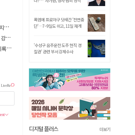
나?…"차가원, 형사 범죄 영역"
폭염에 프로야구 닷새간 '전면중
단'…7~9일도 쉬고, 11일 재개
습"
졌다
'수성구 음주운전 도주 현직 경
해야"
찰관' 관련 부서 강제수사
디지털 플러스
더보기