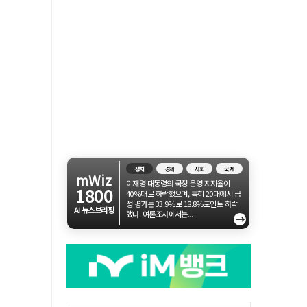
정치
경제
사회
국제
mWiz
이재명 대통령의 국정 운영 지지율이
1800
40%대로 하락했으며, 특히 20대에서 긍
정 평가는 33.9%로 18.8%포인트 하락
AI 뉴스브리핑
했다. 여론조사에서는...
→