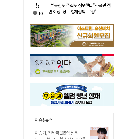
"부동산도 주식도 잘못했다"…국민 절
반 이상, 정부 경제정책 '부정'
10
이슈&뉴스
이승기, 전세금 105억 날리