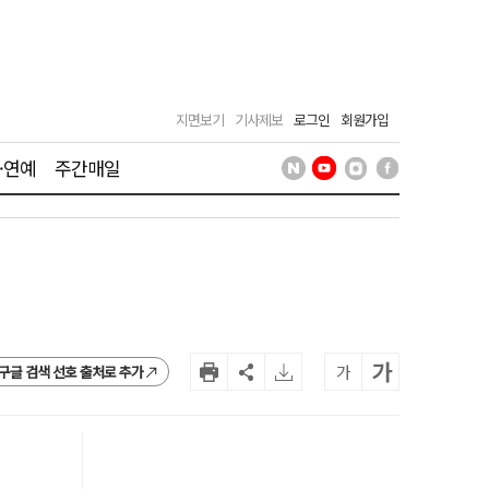
지면보기
기사제보
로그인
회원가입
·연예
주간매일
가
가
구글 검색 선호 출처로 추가