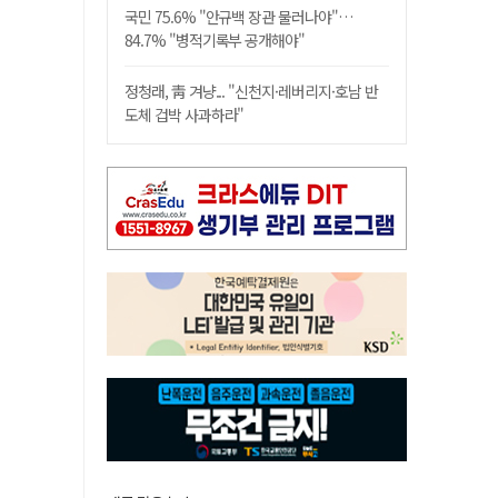
국민 75.6% "안규백 장관 물러나야"…
84.7% "병적기록부 공개해야"
정청래, 靑 겨냥... "신천지·레버리지·호남 반
도체 겁박 사과하라"