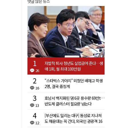
댓글 많은 뉴스
자발적 퇴사 청년도 실업급여 준다…생
애 1회, 월 최대 100만원
26
"스타벅스 가야지" 외쳤던 배재고 학생
2명, 결국 중징계
16
호남서 백지화된 댐 6곳 용수량 69만t…
반도체 클러스터 필요량 넘는다
13
[부산에도 밀리는 대구] 동성로 지나쳐
도 해운대는 꼭 간다, 외국인 관광객 16
12
배 차이