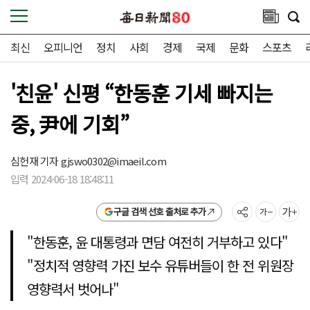
최신
오피니언
정치
사회
경제
국제
문화
스포츠
'친윤' 신평 “한동훈 기세 빠지는
중, 尹에 기회”
심헌재 기자
gjswo0302@imaeil.com
입력 2024-06-18 18:48:11
구글 검색 선호 출처로 추가
"한동훈, 윤 대통령과 면담 여전히 거부하고 있다"
"정치적 영향력 가진 보수 유튜버들이 한 전 위원장
영향력서 벗어나"