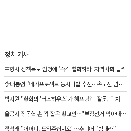
정치 기사
포항시 정책특보 임명에 '즉각 철회하라' 지역사회 들썩
李대통령 "메가프로젝트 동시다발 추진…속도전 넘어 전격전"
박지원 "황희의 '버스하우스'가 해프닝?…잘못, 닥치고 사과해야"
올공서 장동혁 손 꽉 잡은 황교안…"부정선거 막아내기 함께 하자"
정청래 "어머니, 도와주십시오"…추미애 "힘내라"