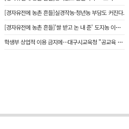
[경자유전에 농촌 흔들]실경작농·청년농 부담도 커진다.
[경자유전에 농촌 흔들]'쌀 받고 논 내 준' 도지농 이제 어쩌나?
학생부 상업적 이용 금지에…대구시교육청 "공교육 대입 상담 강화"