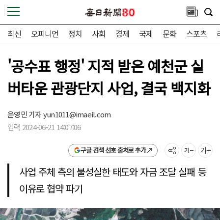
최신
오피니언
정치
사회
경제
국제
문화
스포츠
'공수표 행정' 지적 받은 예천군 실
버타운 관광단지 사업, 결국 백지화
윤영민 기자
yun1011@imaeil.com
입력 2024-06-21 14:07:06
구글 검색 선호 출처로 추가
사업 주체 측의 불성실한 태도와 자금 조달 실패 등
이유로 협약 파기