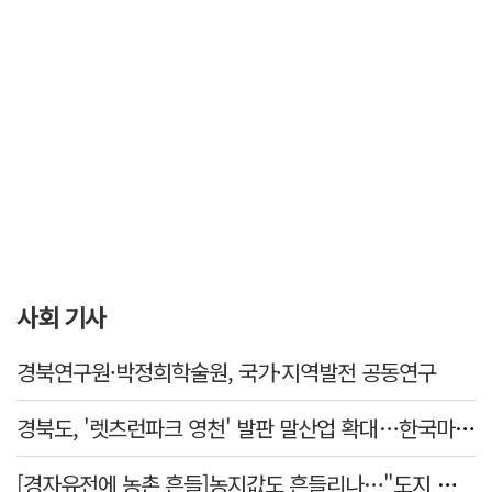
사회 기사
경북연구원·박정희학술원, 국가·지역발전 공동연구
경북도, '렛츠런파크 영천' 발판 말산업 확대…한국마사회 유치도 총력
[경자유전에 농촌 흔들]농지값도 흔들리나…"도지 막히면 헐값 매물 나올 수도"