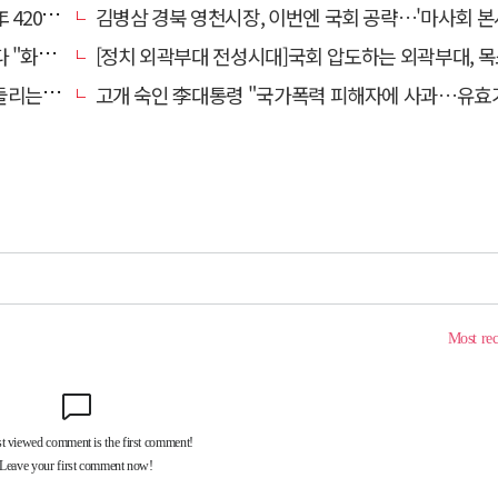
00만원
김병삼 경북 영천시장, 이번엔 국회 공략…'마사회 본사 이전·광역교통망 확충' 
 존중"
[정치 외곽부대 전성시대]국회 압도하는 외곽부대, 목소리 왜 커지
방의 북소리
고개 숙인 李대통령 "국가폭력 피해자에 사과…유효기간 없는 