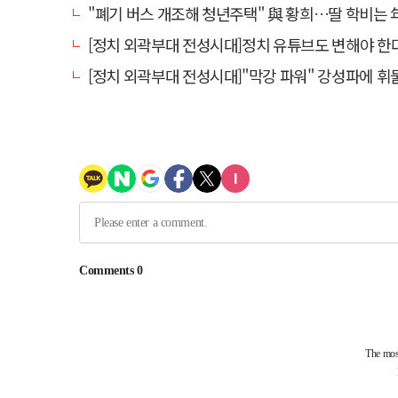
"폐기 버스 개조해 청년주택" 與 황희…딸 학비는 年 42
[정치 외곽부대 전성시대]정치 유튜브도 변해야 한다 "화합과
[정치 외곽부대 전성시대]"막강 파워" 강성파에 휘둘리는 여야 …"이슈 메이킹" 커지는 변