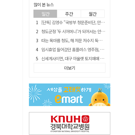
많이 본 뉴스
일간
주간
월간
[단독] 김영수 "국방부 청문준비단, 안규백 탈영 알고있었다"
청도군정 '두 시어머니'가 되어서는 안된다
타는 목마름 청도, 해 저문 저수지 둑에 군수가 서 있었다
임시휴업 들어갔던 홈플러스 영주점, 7일 영업 재개…지하 1층만 운영
신세계사이먼, 대구 아울렛 토지매매 계약 체결… 사업 본궤도
SK하이닉스, 주당 375원 분기 배당 공시…"3분기 중 주주환원 방안 확정"
더보기
"상법개정해도 주주가 '봉'"…하이닉스 솔리다임 상장설에 술렁[개미와글와글]
이의준 전 경북도 새마을봉사과장, 제28대 울릉군 부군수 취임
外人 한 달 새 8000억 담았는데…LG이노텍 목표주가는 왜 엇갈릴까
정청래, 靑 겨냥... "신천지·레버리지·호남 반도체 겁박 사과하라"