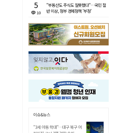
"부동산도 주식도 잘못했다"…국민 절
반 이상, 정부 경제정책 '부정'
10
이슈&뉴스
"3세 아동 학대"…대구 북구 어