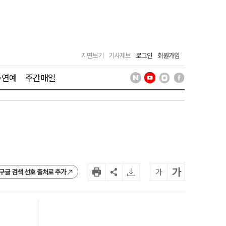
지면보기
기사제보
로그인
회원가입
·연예
주간매일
가
가
구글 검색 선호 출처로 추가