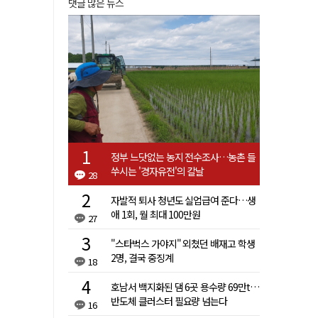
댓글 많은 뉴스
정부 느닷없는 농지 전수조사…농촌 들
쑤시는 '경자유전'의 칼날
28
자발적 퇴사 청년도 실업급여 준다…생
애 1회, 월 최대 100만원
27
"스타벅스 가야지" 외쳤던 배재고 학생
2명, 결국 중징계
18
호남서 백지화된 댐 6곳 용수량 69만t…
반도체 클러스터 필요량 넘는다
16