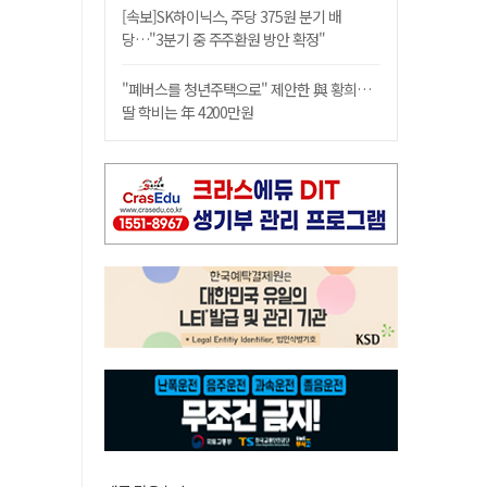
[속보]SK하이닉스, 주당 375원 분기 배
당…"3분기 중 주주환원 방안 확정"
"폐버스를 청년주택으로" 제안한 與 황희…
딸 학비는 年 4200만원