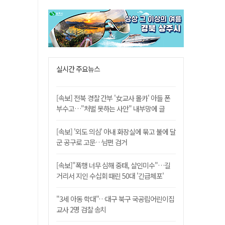
실시간 주요뉴스
[속보] 전북 경찰 간부 '女교사 몰카' 아들 폰
부수고…"처벌 못하는 사안" 내부망에 글
[속보] '외도 의심' 아내 화장실에 묶고 불에 달
군 공구로 고문…남편 검거
[속보]"폭행 너무 심해 중태, 살인미수"…길
거리서 지인 수십회 때린 50대 '긴급체포'
"3세 아동 학대"…대구 북구 국공립어린이집
교사 2명 검찰 송치