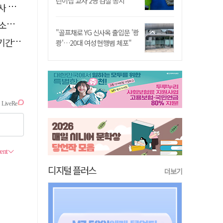
린이집 교사 2명 검찰 송치
요청
나?
"골프채로 YG 신사옥 출입문 '쾅
책임"
쾅'…20대 여성 현행범 체포"
디지털 플러스
더보기