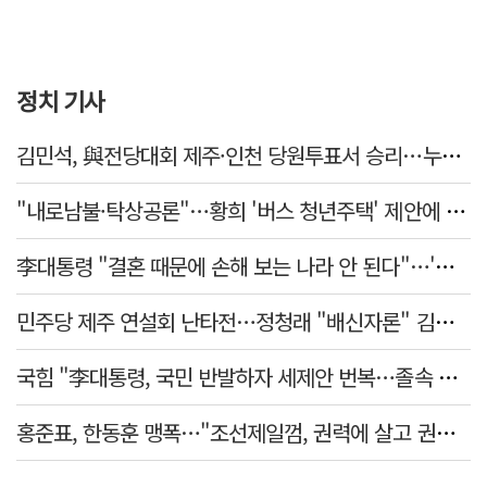
정치 기사
김민석, 與전당대회 제주·인천 당원투표서 승리…누적 득표는 '초박빙'
"내로남불·탁상공론"…황희 '버스 청년주택' 제안에 與 내부서도 쓴소리
李대통령 "결혼 때문에 손해 보는 나라 안 된다"…'결혼 페널티' 22개 손본다
민주당 제주 연설회 난타전…정청래 "배신자론" 김민석 "관리 무능"
국힘 "李대통령, 국민 반발하자 세제안 번복…졸속 국정 즉각 중단"
홍준표, 한동훈 맹폭…"조선제일껌, 권력에 살고 권력에 죽었다"