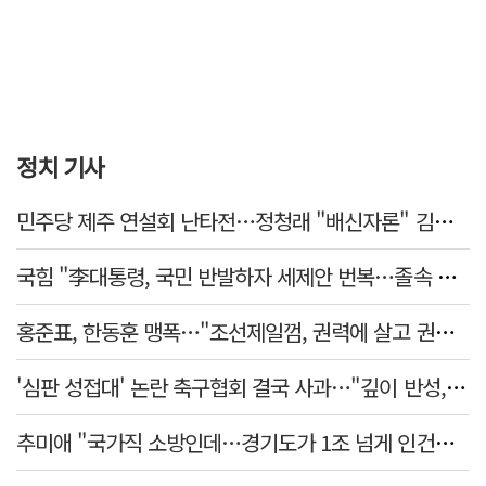
정치 기사
민주당 제주 연설회 난타전…정청래 "배신자론" 김민석 "관리 무능"
국힘 "李대통령, 국민 반발하자 세제안 번복…졸속 국정 즉각 중단"
홍준표, 한동훈 맹폭…"조선제일껌, 권력에 살고 권력에 죽었다"
'심판 성접대' 논란 축구협회 결국 사과…"깊이 반성, 쇄신하겠다"
추미애 "국가직 소방인데…경기도가 1조 넘게 인건비 대납"