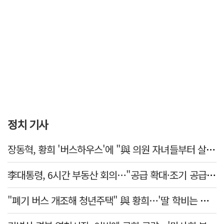
정치 기사
장동혁, 황희 '버스하우스'에 "與 의원 자녀들부터 살아보면 어떨까?"
李대통령, 6시간 부동산 회의…"공급 확대·조기 공급 과감히 실천"
"폐기 버스 개조해 청년주택" 與 황희…'딸 학비는 年 4200만원'