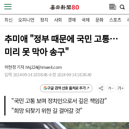
최신
오피니언
정치
사회
경제
국제
문화
스포츠
추미애 "정부 때문에 국민 고통…
미리 못 막아 송구"
허현정 기자
hhj224@imaeil.com
입력 2024-09-14 10:58:48 수정 2024-09-14 18:36:40
구글 검색 선호 출처로 추가
"국민 고통 보며 정치인으로서 깊은 책임감"
"희망 되찾기 위한 길 걸어갈 것"