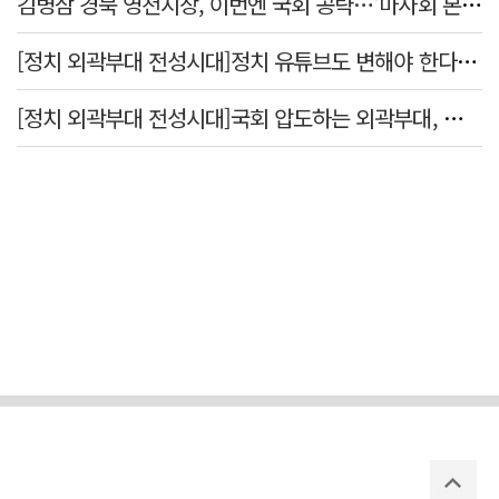
김병삼 경북 영천시장, 이번엔 국회 공략…'마사회 본사 이전·광역교통망 확충' 요청
[정치 외곽부대 전성시대]정치 유튜브도 변해야 한다 "화합과 존중"
[정치 외곽부대 전성시대]국회 압도하는 외곽부대, 목소리 왜 커지나?