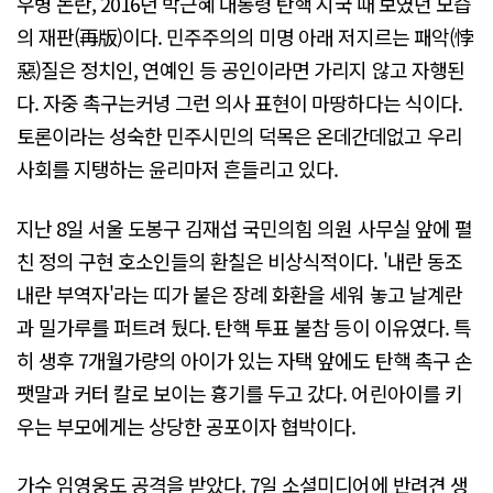
우병 논란, 2016년 박근혜 대통령 탄핵 시국 때 보였던 모습
의 재판(再版)이다. 민주주의의 미명 아래 저지르는 패악(悖
惡)질은 정치인, 연예인 등 공인이라면 가리지 않고 자행된
다. 자중 촉구는커녕 그런 의사 표현이 마땅하다는 식이다.
토론이라는 성숙한 민주시민의 덕목은 온데간데없고 우리
사회를 지탱하는 윤리마저 흔들리고 있다.
지난 8일 서울 도봉구 김재섭 국민의힘 의원 사무실 앞에 펼
친 정의 구현 호소인들의 환칠은 비상식적이다. '내란 동조
내란 부역자'라는 띠가 붙은 장례 화환을 세워 놓고 날계란
과 밀가루를 퍼트려 뒀다. 탄핵 투표 불참 등이 이유였다. 특
히 생후 7개월가량의 아이가 있는 자택 앞에도 탄핵 촉구 손
팻말과 커터 칼로 보이는 흉기를 두고 갔다. 어린아이를 키
우는 부모에게는 상당한 공포이자 협박이다.
가수 임영웅도 공격을 받았다. 7일 소셜미디어에 반려견 생