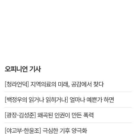
오피니언 기사
[청라언덕] 지역의료의 미래, 공감에서 찾다
[백정우의 읽거나 읽히거나] 얼마나 예쁜가 하면
[광장-김성준] 왜곡된 인권이 만든 폭력
[야고부-한윤조] 극심한 기후 양극화