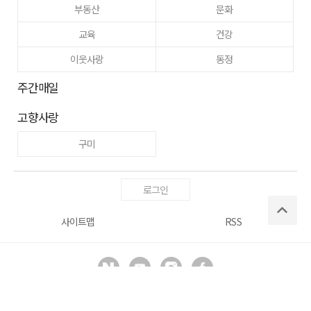
부동산
문화
교육
건강
이웃사랑
동정
주간매일
고향사랑
구미
로그인
사이트맵
RSS
Copyright ⓒ
매일신문사
All right reserved