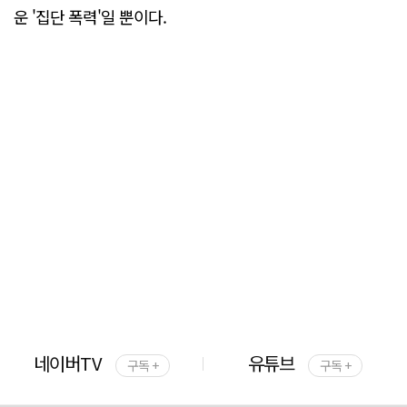
운 '집단 폭력'일 뿐이다.
네이버TV
유튜브
구독 +
구독 +