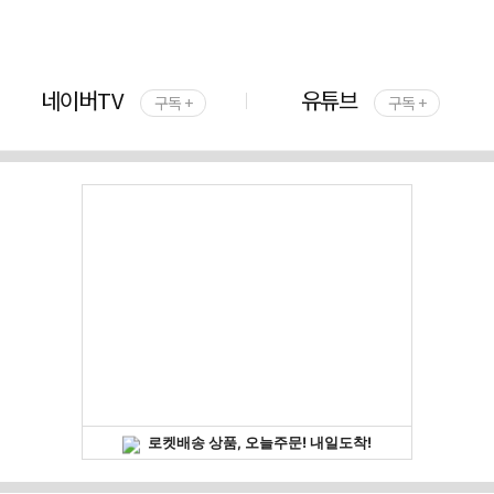
네이버TV
유튜브
구독 +
구독 +