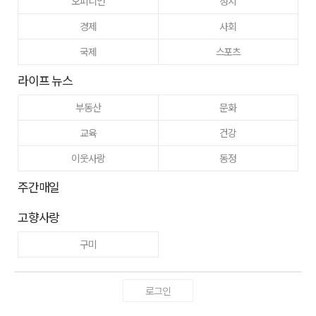
오피니언
정치
경제
사회
국제
스포츠
라이프 뉴스
부동산
문화
교육
건강
이웃사랑
동정
주간매일
고향사랑
구미
로그인