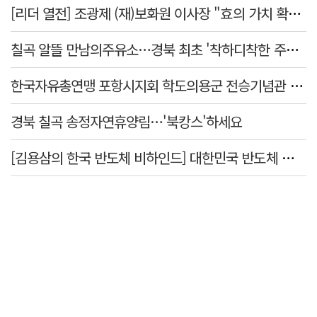
[리더 열전] 조광제 (재)보화원 이사장 "효의 가치 확산 위해 젊은층 참여 이끌어낼 것"
칠곡 알뜰 만남의주유소…경북 최초 '착하디착한 주유소' 선정
한국자유총연맹 포항시지회 학도의용군 전승기념관 방문
경북 칠곡 송정자연휴양림…'북캉스'하세요
[김용삼의 한국 반도체 비하인드] 대한민국 반도체 신화의 출발