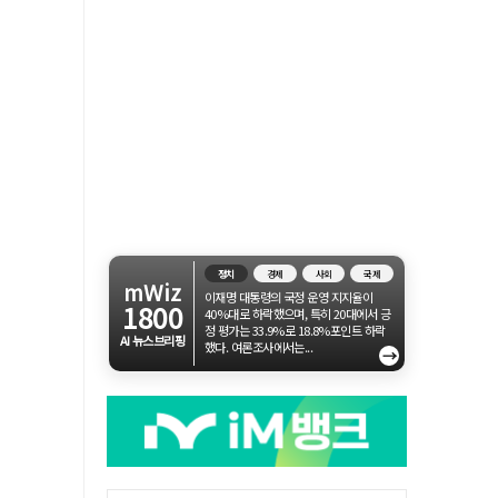
정치
경제
사회
국제
mWiz
이재명 대통령의 국정 운영 지지율이
1800
40%대로 하락했으며, 특히 20대에서 긍
정 평가는 33.9%로 18.8%포인트 하락
AI 뉴스브리핑
했다. 여론조사에서는...
→