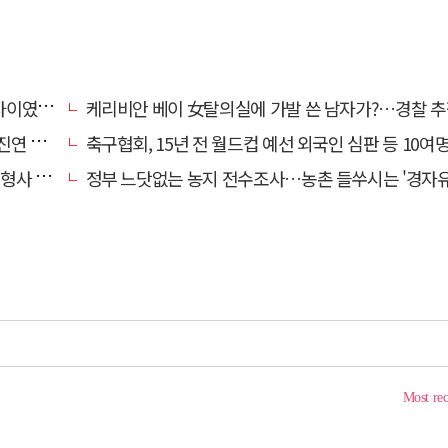
…檢송치
케리비안 베이 女탈의실에 가발 쓴 남자가?…경찰 추
'구속'
축구협회, 15년 전 월드컵 예선 외국인 심판 등 10여명에 '성 
 영역"
정부 느닷없는 농지 전수조사…농촌 들쑤시는 '경자유전'의