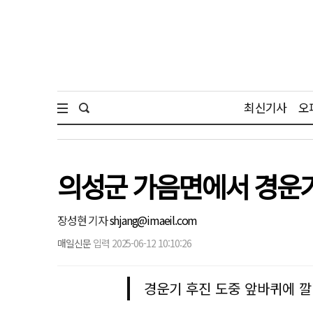
최신기사
오
의성군 가음면에서 경운기
장성현 기자
shjang@imaeil.com
매일신문
입력 2025-06-12 10:10:26
경운기 후진 도중 앞바퀴에 깔