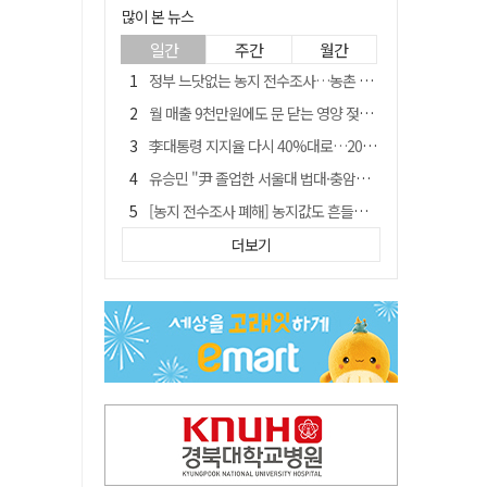
많이 본 뉴스
일간
주간
월간
정부 느닷없는 농지 전수조사…농촌 들쑤시는 '경자유전'의 칼날
월 매출 9천만원에도 문 닫는 영양 젖소농장… "일할 사람이 없어"
李대통령 지지율 다시 40%대로…20대는 18.8%p 급락
유승민 "尹 졸업한 서울대 법대·충암고도 없애야"…李 육사 통합 직격
[농지 전수조사 폐해] 농지값도 흔들리나…"도지 막히면 헐값 매물 나올 수도"
[농지 전수조사 폐해] '쌀 받고 논 내 준' 도지농 이제 어쩌나?
더보기
지역활성화 펀드 9호…포항 AI 데이터센터에 6천억 투입
국민 51.9% "李 대통령 재판 재개 필요하다"
경북 영천시, 9월부터 11월까지 반값 여행 혜택 제공
아쉬운 태클