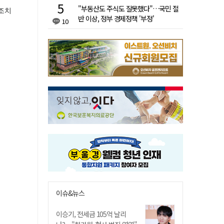
"부동산도 주식도 잘못했다"…국민 절
반 이상, 정부 경제정책 '부정'
10
이슈&뉴스
이승기, 전세금 105억 날리