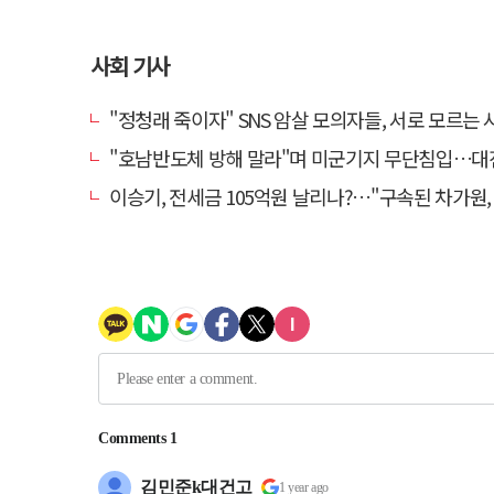
사회 기사
"정청래 죽이자" SNS 암살 모의자들, 서로 모르는 사이였다
"호남반도체 방해 말라"며 미군기지 무단침입…대진연 회원 3명 
이승기, 전세금 105억원 날리나?…"구속된 차가원, 형사 범죄