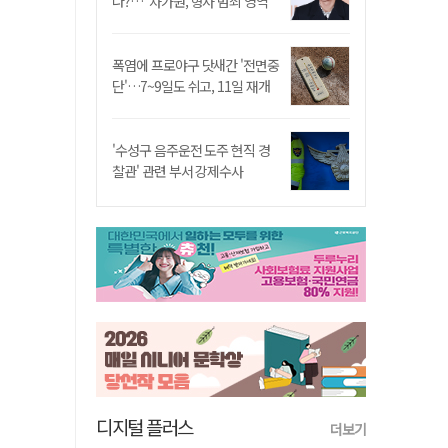
나?…"차가원, 형사 범죄 영역"
폭염에 프로야구 닷새간 '전면중
단'…7~9일도 쉬고, 11일 재개
'수성구 음주운전 도주 현직 경
찰관' 관련 부서 강제수사
디지털 플러스
더보기