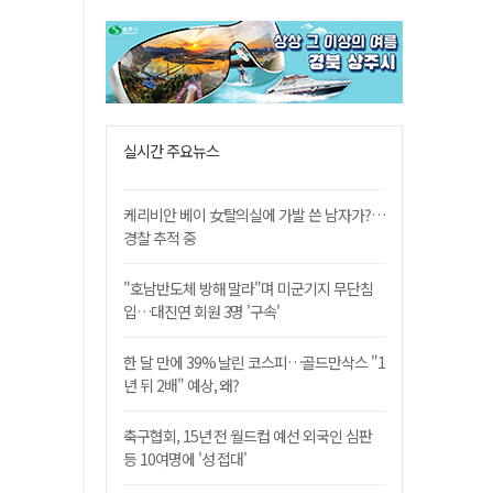
실시간 주요뉴스
케리비안 베이 女탈의실에 가발 쓴 남자가?…
경찰 추적 중
"호남반도체 방해 말라"며 미군기지 무단침
입…대진연 회원 3명 '구속'
한 달 만에 39% 날린 코스피…골드만삭스 "1
년 뒤 2배" 예상, 왜?
축구협회, 15년 전 월드컵 예선 외국인 심판
등 10여명에 '성 접대'