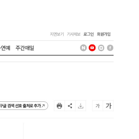
지면보기
기사제보
로그인
회원가입
·연예
주간매일
가
가
구글 검색 선호 출처로 추가