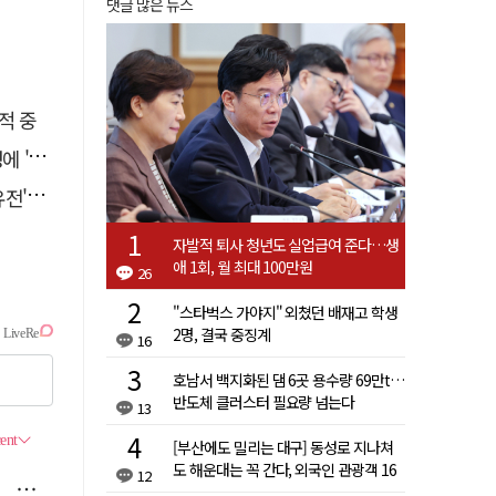
댓글 많은 뉴스
적 중
접대'
 칼날
자발적 퇴사 청년도 실업급여 준다…생
애 1회, 월 최대 100만원
26
"스타벅스 가야지" 외쳤던 배재고 학생
2명, 결국 중징계
16
호남서 백지화된 댐 6곳 용수량 69만t…
반도체 클러스터 필요량 넘는다
13
[부산에도 밀리는 대구] 동성로 지나쳐
도 해운대는 꼭 간다, 외국인 관광객 16
12
배 차이