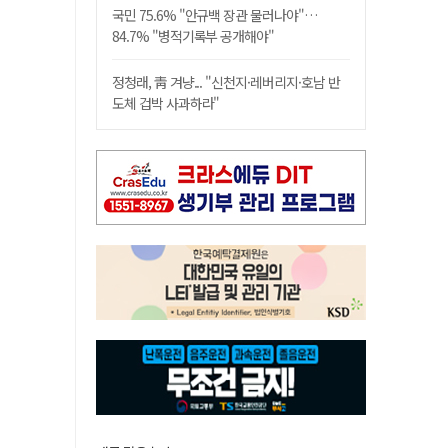
국민 75.6% "안규백 장관 물러나야"…
84.7% "병적기록부 공개해야"
정청래, 靑 겨냥... "신천지·레버리지·호남 반
도체 겁박 사과하라"