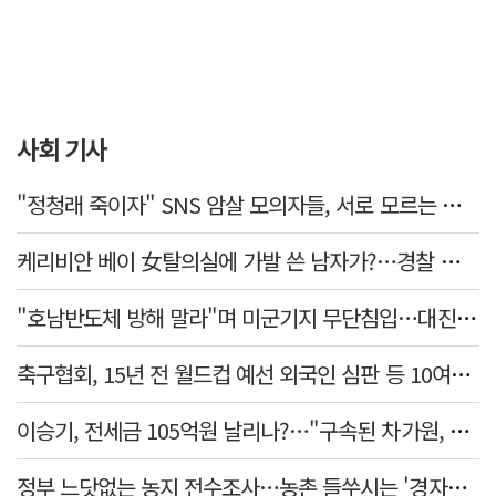
사회 기사
"정청래 죽이자" SNS 암살 모의자들, 서로 모르는 사이였다…檢송치
케리비안 베이 女탈의실에 가발 쓴 남자가?…경찰 추적 중
"호남반도체 방해 말라"며 미군기지 무단침입…대진연 회원 3명 '구속'
축구협회, 15년 전 월드컵 예선 외국인 심판 등 10여명에 '성 접대'
이승기, 전세금 105억원 날리나?…"구속된 차가원, 형사 범죄 영역"
정부 느닷없는 농지 전수조사…농촌 들쑤시는 '경자유전'의 칼날