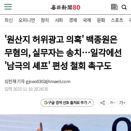
최신
오피니언
정치
사회
경제
국제
문화
스포츠
'원산지 허위광고 의혹' 백종원은
무혐의, 실무자는 송치…일각에선
'남극의 셰프' 편성 철회 촉구도
심헌재 기자
gjswo0302@imaeil.com
입력 2025-11-10 20:26:35
구글 검색 선호 출처로 추가