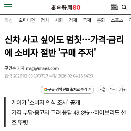
최신
오피니언
정치
사회
경제
국제
문화
스포츠
신차 사고 싶어도 멈칫…가격·금리
에 소비자 절반 '구매 주저'
구민수 기자
msg@imaeil.com
입력 2026-02-03 10:37:17 수정 2026-02-04 18:54:23
구글 검색 선호 출처로 추가
케이카 '소비자 인식 조사' 공개
가격 부담·중고차 고려 응답 49.8%…하이브리드 선
호 뚜렷