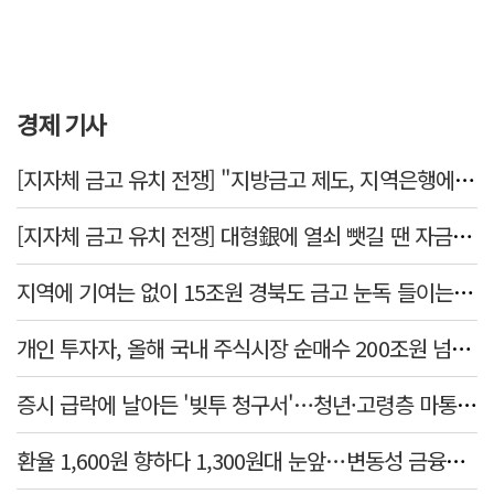
경제 기사
[지자체 금고 유치 전쟁] "지방금고 제도, 지역은행에 불리"
[지자체 금고 유치 전쟁] 대형銀에 열쇠 뺏길 땐 자금 역외 유출→재투자 선순환 붕괴
지역에 기여는 없이 15조원 경북도 금고 눈독 들이는 대형銀
개인 투자자, 올해 국내 주식시장 순매수 200조원 넘었다
증시 급락에 날아든 '빚투 청구서'…청년·고령층 마통 연체↑
환율 1,600원 향하다 1,300원대 눈앞…변동성 금융위기 후 최고