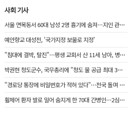
사회 기사
서울 면목동서 60대 남성 2명 흉기에 숨져…지인 관계로 추정
예안향교 대성전, '국가지정 보물로 지정'
"침대에 결박, 탈진"…평생 교회서 산 11세 남아, 병원 이송 끝 숨져
박권현 청도군수, 국무총리에 "청도 물 공급 최대 3만t 늘려달라"
"경로당 통장에 비밀번호가 적혀 있다"…전국 돌며 경로당 13곳 턴 30대 구속
휠체어 환자 발로 밀어 숨지게 한 70대 간병인…2심도 집행유예