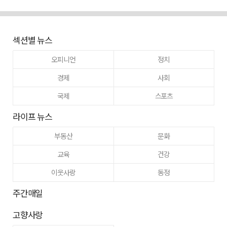
섹션별 뉴스
오피니언
정치
경제
사회
국제
스포츠
라이프 뉴스
부동산
문화
교육
건강
이웃사랑
동정
주간매일
고향사랑