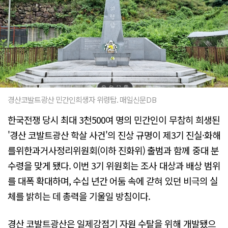
경산코발트광산 민간인희생자 위령탑. 매일신문DB
한국전쟁 당시 최대 3천500여 명의 민간인이 무참히 희생된
'경산 코발트광산 학살 사건'의 진상 규명이 제3기 진실·화해
를위한과거사정리위원회(이하 진화위) 출범과 함께 중대 분
수령을 맞게 됐다. 이번 3기 위원회는 조사 대상과 배상 범위
를 대폭 확대하며, 수십 년간 어둠 속에 갇혀 있던 비극의 실
체를 밝히는 데 총력을 기울일 방침이다.
경산 코발트광산은 일제강점기 자원 수탈을 위해 개발됐으