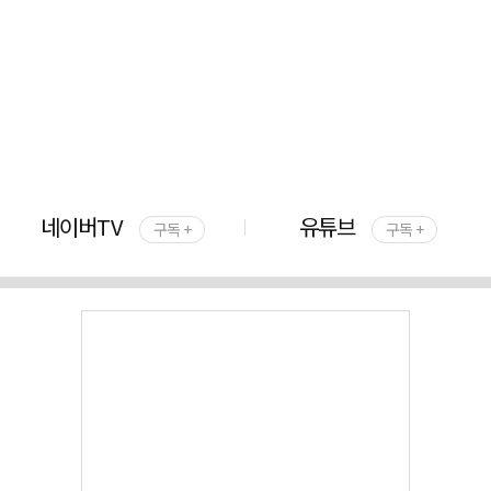
네이버TV
유튜브
구독 +
구독 +