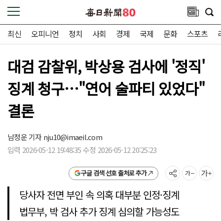
최신
오피니언
정치
사회
경제
국제
문화
스포츠
대검 감찰위, 박상용 검사에 '정직'
징계 청구…"연어 술파티 있었다"
결론
남정운 기자
nju10@imaeil.com
입력 2026-05-12 19:48:35 수정 2026-05-12 20:25:23
구글 검색 선호 출처로 추가
당사자 전면 부인 속 의혹 대부분 인정·징계
법무부, 박 검사 추가 징계 심의할 가능성도