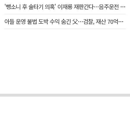
'뺑소니 후 술타기 의혹' 이재룡 재판간다…음주운전 혐의 제외
아들 운영 불법 도박 수익 숨긴 父…검찰, 재산 70억원 몰수