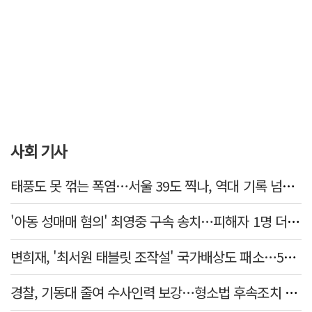
사회 기사
태풍도 못 꺾는 폭염…서울 39도 찍나, 역대 기록 넘본다
'아동 성매매 혐의' 최영중 구속 송치…피해자 1명 더 있었다
변희재, '최서원 태블릿 조작설' 국가배상도 패소…5천만원 청구 기각
경찰, 기동대 줄여 수사인력 보강…형소법 후속조치 본격화