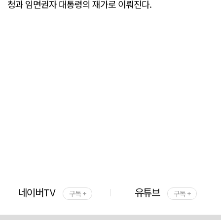
청과 임면권자 대통령의 재가로 이뤄진다.
네이버TV
유튜브
구독 +
구독 +