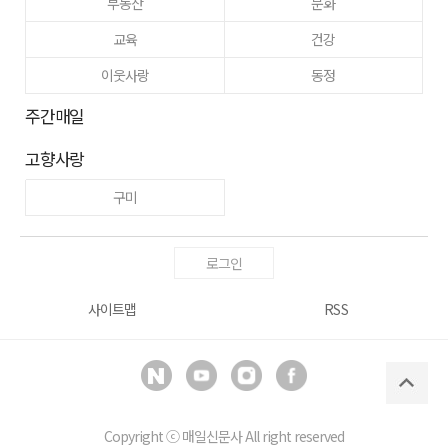
부동산
문화
교육
건강
이웃사랑
동정
주간매일
고향사랑
구미
로그인
사이트맵
RSS
Copyright ⓒ
매일신문사
All right reserved