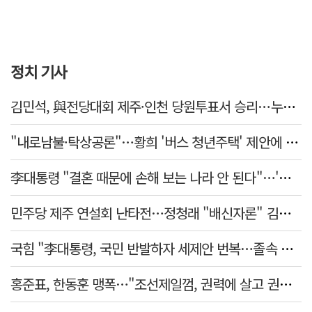
정치 기사
김민석, 與전당대회 제주·인천 당원투표서 승리…누적 득표는 '초박빙'
"내로남불·탁상공론"…황희 '버스 청년주택' 제안에 與 내부서도 쓴소리
李대통령 "결혼 때문에 손해 보는 나라 안 된다"…'결혼 페널티' 22개 손본다
민주당 제주 연설회 난타전…정청래 "배신자론" 김민석 "관리 무능"
국힘 "李대통령, 국민 반발하자 세제안 번복…졸속 국정 즉각 중단"
홍준표, 한동훈 맹폭…"조선제일껌, 권력에 살고 권력에 죽었다"