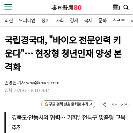
최신
오피니언
정치
사회
경제
국제
문화
스포츠
국립경국대, "바이오 전문인력 키
운다"… 현장형 청년인재 양성 본
격화
손병현 기자
why@imaeil.com
입력 2026-05-18 11:09:47
구글 검색 선호 출처로 추가
경북도·안동시와 협력… 기회발전특구 맞춤형 교육
추진