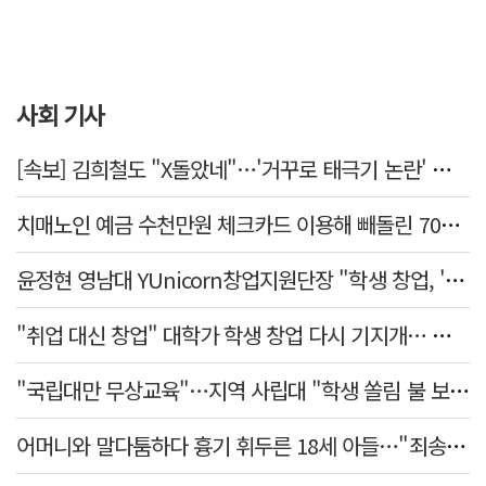
사회 기사
[속보] 김희철도 "X돌았네"…'거꾸로 태극기 논란' 인천시 현수막, 이틀 만에 철거
치매노인 예금 수천만원 체크카드 이용해 빼돌린 70대 간병인, 집행유예
윤정현 영남대 YUnicorn창업지원단장 "학생 창업, '팀 빌딩'이 제일 중요"
"취업 대신 창업" 대학가 학생 창업 다시 기지개… 창업자·기업·매출 동반 성장
"국립대만 무상교육"…지역 사립대 "학생 쏠림 불 보듯"
어머니와 말다툼하다 흉기 휘두른 18세 아들…"죄송하지 않나" 묻자 침묵