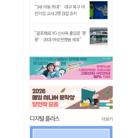
"3세 아동 학대"…대구 북구 어
린이집 교사 2명 검찰 송치
"골프채로 YG 신사옥 출입문 '쾅
쾅'…20대 여성 현행범 체포"
디지털 플러스
더보기