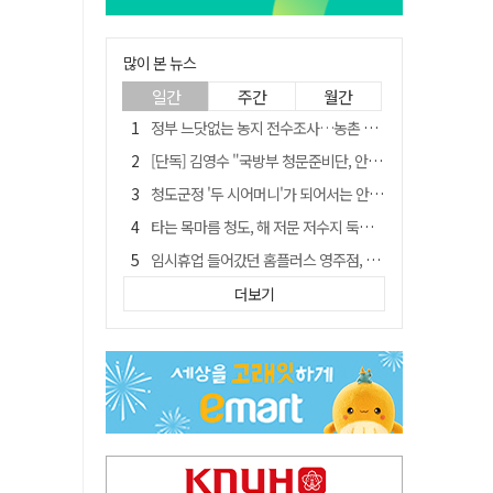
많이 본 뉴스
일간
주간
월간
정부 느닷없는 농지 전수조사…농촌 들쑤시는 '경자유전'의 칼날
[단독] 김영수 "국방부 청문준비단, 안규백 탈영 알고있었다"
청도군정 '두 시어머니'가 되어서는 안된다
타는 목마름 청도, 해 저문 저수지 둑에 군수가 서 있었다
임시휴업 들어갔던 홈플러스 영주점, 7일 영업 재개…지하 1층만 운영
SK하이닉스, 주당 375원 분기 배당 공시…"3분기 중 주주환원 방안 확정"
더보기
"상법개정해도 주주가 '봉'"…하이닉스 솔리다임 상장설에 술렁[개미와글와글]
신세계사이먼, 대구 아울렛 토지매매 계약 체결… 사업 본궤도
이의준 전 경북도 새마을봉사과장, 제28대 울릉군 부군수 취임
[매일희평] 이재명 안규백의 육사를 보는 논리