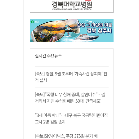
실시간 주요뉴스
[속보] 경찰, 9월 초부터 '가족사건 상피제' 전
격 실시
[속보]"폭행 너무 심해 중태, 살인미수"…길
거리서 지인 수십회 때린 50대 '긴급체포'
"3세 아동 학대"…대구 북구 국공립어린이집
교사 2명 검찰 송치
[속보]SK하이닉스, 주당 375원 분기 배