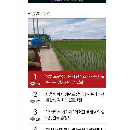
댓글 많은 뉴스
정부 느닷없는 농지 전수조사…농촌 들
쑤시는 '경자유전'의 칼날
28
자발적 퇴사 청년도 실업급여 준다…생
애 1회, 월 최대 100만원
27
"스타벅스 가야지" 외쳤던 배재고 학생
2명, 결국 중징계
18
호남서 백지화된 댐 6곳 용수량 69만t…