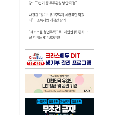
당…"3분기 중 주주환원 방안 확정"
나경원 "장기보유 1주택자 세금폭탄 막겠
다"…소득세법 개정안 발의
"폐버스를 청년주택으로" 제안한 與 황희…
딸 학비는 年 4200만원