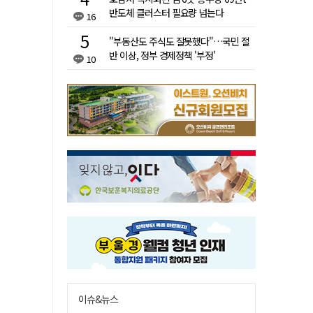
반도체 클러스터 필요량 넘는다
16
"부동산도 주식도 잘못했다"…국민 절
반 이상, 정부 경제정책 '부정'
10
이슈&뉴스