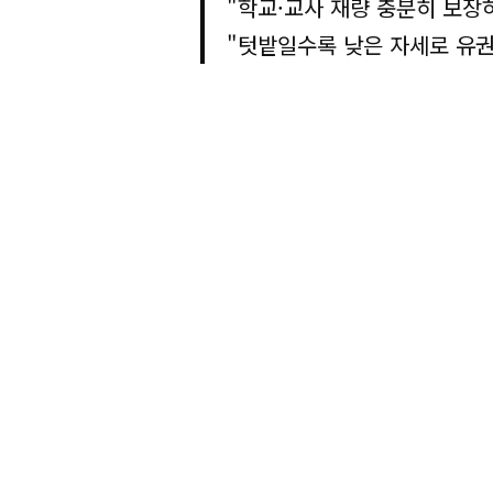
"학교·교사 재량 충분히 보장
"텃밭일수록 낮은 자세로 유권