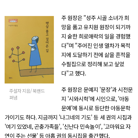
주 원장은 "성주 시골 소녀가 희
망을 품고 유치원 원장이 되기까
지 숱한 희로애락의 일을 경험했
다"며 "주어진 인생 열차가 목적
지에 도달하기 전에 삶을 흔적을
수필집으로 정리해 보고 싶었
다"고 했다.
주 원장은 문예지 '문장'과 시전문
주설자 지음/ 북랜드
펴냄
지 '시와시학'에 시인으로, '아동
문예'에 동시로 등단한 아동문학
가이기도 하다. 지금까지 '나그네의 기도' 등 세 권의 시집과
'여기 있었네, 곤충가족들', '신난다 민속놀이', '고마워요 자
연이 주는 선물' 등 아홉 권의 동시집을 출간했다.