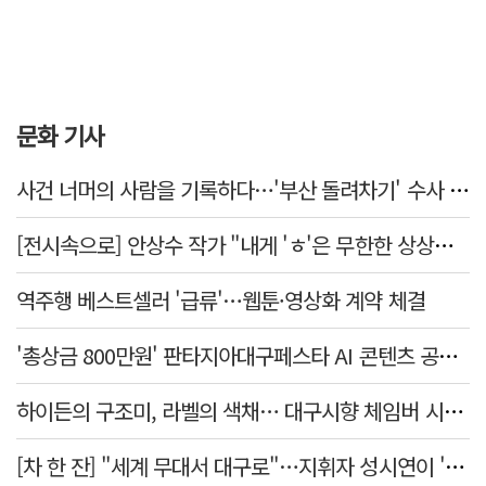
문화 기사
사건 너머의 사람을 기록하다…'부산 돌려차기' 수사 검사의 15년
[전시속으로] 안상수 작가 "내게 'ㅎ'은 무한한 상상을 일으키는 촉매"
역주행 베스트셀러 '급류'…웹툰·영상화 계약 체결
'총상금 800만원' 판타지아대구페스타 AI 콘텐츠 공모전 개최
하이든의 구조미, 라벨의 색채… 대구시향 체임버 시리즈 '주제와 색채'
[차 한 잔] "세계 무대서 대구로"…지휘자 성시연이 '유스 오케스트라'와 만든 무대