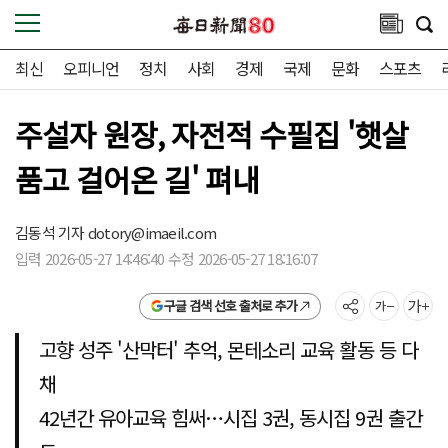
최신
오피니언
정치
사회
경제
국제
문화
스포츠
주설자 원장, 자전적 수필집 '햇살
품고 걸어온 길' 펴내
김동석 기자
dotory@imaeil.com
입력 2026-05-27 14:46:40 수정 2026-05-27 18:16:07
구글 검색 선호 출처로 추가
고향 성주 '산막터' 추억, 몬테소리 교육 활동 등 다
채
42년간 유아교육 힘써…시집 3권, 동시집 9권 출간