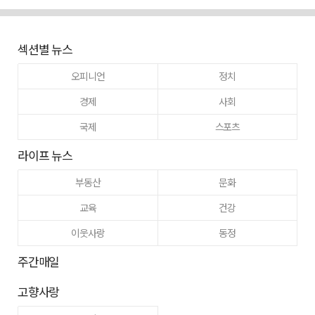
섹션별 뉴스
오피니언
정치
경제
사회
국제
스포츠
라이프 뉴스
부동산
문화
교육
건강
이웃사랑
동정
주간매일
고향사랑