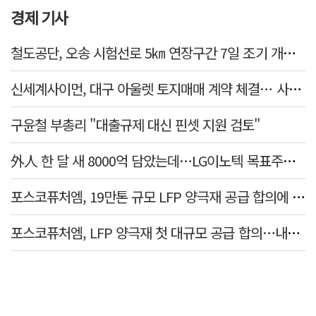
경제 기사
철도공단, 오송 시험선로 5㎞ 연장구간 7일 조기 개통…LA 메트로 사업 지원
신세계사이먼, 대구 아울렛 토지매매 계약 체결… 사업 본궤도
구윤철 부총리 "대출규제 대신 핀셋 지원 검토"
外人 한 달 새 8000억 담았는데…LG이노텍 목표주가는 왜 엇갈릴까
포스코퓨처엠, 19만톤 규모 LFP 양극재 공급 합의에 3%대 강세
포스코퓨처엠, LFP 양극재 첫 대규모 공급 합의…내년부터 6년간 19만t