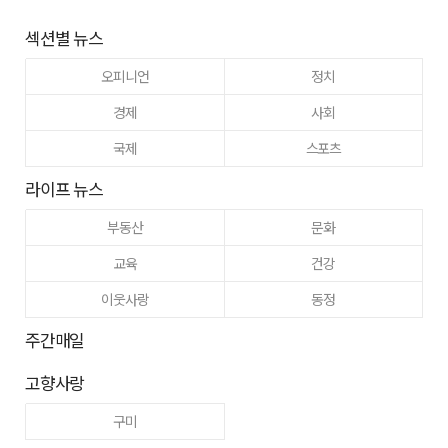
섹션별 뉴스
오피니언
정치
경제
사회
국제
스포츠
라이프 뉴스
부동산
문화
교육
건강
이웃사랑
동정
주간매일
고향사랑
구미