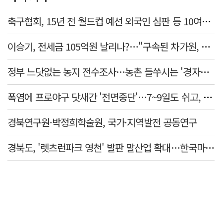
축구협회, 15년 전 월드컵 예선 외국인 심판 등 10여명에 '성 접대'
이승기, 전세금 105억원 날리나?…"구속된 차가원, 형사 범죄 영역"
정부 느닷없는 농지 전수조사…농촌 들쑤시는 '경자유전'의 칼날
폭염에 프로야구 닷새간 '전면중단'…7~9일도 쉬고, 11일 재개
경북연구원·박정희학술원, 국가·지역발전 공동연구
경북도, '렛츠런파크 영천' 발판 말산업 확대…한국마사회 유치도 총력