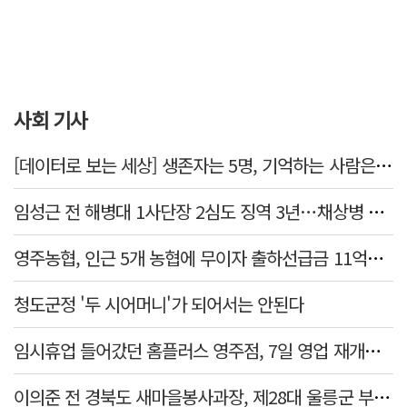
사회 기사
[데이터로 보는 세상] 생존자는 5명, 기억하는 사람은 늘었다
임성근 전 해병대 1사단장 2심도 징역 3년…채상병 순직 책임 유죄
영주농협, 인근 5개 농협에 무이자 출하선급금 11억원 지원…상생 유통망 강화
청도군정 '두 시어머니'가 되어서는 안된다
임시휴업 들어갔던 홈플러스 영주점, 7일 영업 재개…지하 1층만 운영
이의준 전 경북도 새마을봉사과장, 제28대 울릉군 부군수 취임