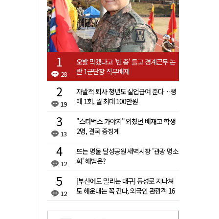
오발 막겠다고 '빈 총' 들고 경계근무 논
란 1군단장 직무배제
28
자발적 퇴사 청년도 실업급여 준다…생
애 1회, 월 최대 100만원
19
"스타벅스 가야지" 외쳤던 배재고 학생
2명, 결국 중징계
13
뜨는 명물 달성공원 새벽시장 '관광 명소
화' 해법은?
12
[부산에도 밀리는 대구] 동성로 지나쳐
도 해운대는 꼭 간다, 외국인 관광객 16
12
배 차이