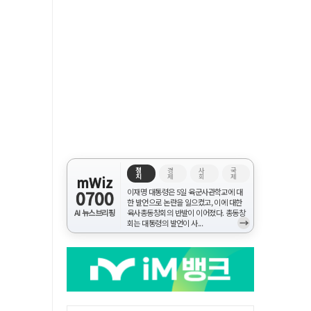
정
경
사
국
치
제
회
제
mWiz
0700
이재명 대통령은 5일 육군사관학교에 대
한 발언으로 논란을 일으켰고, 이에 대한
AI 뉴스브리핑
육사총동창회의 반발이 이어졌다. 총동창
→
회는 대통령의 발언이 사...