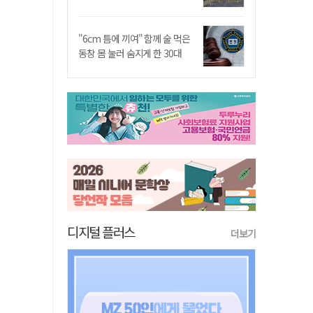
"6cm 틈에 끼여" 함께 술 먹은
동창 몸 눌러 숨지게 한 30대
디지털 플러스
더보기