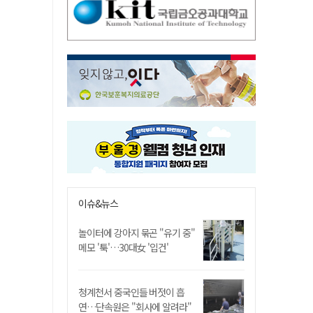
이슈&뉴스
놀이터에 강아지 묶곤 "유기 중"
메모 '툭'…30대女 '입건'
청계천서 중국인들 버젓이 흡
연…단속원은 "회사에 알려라"