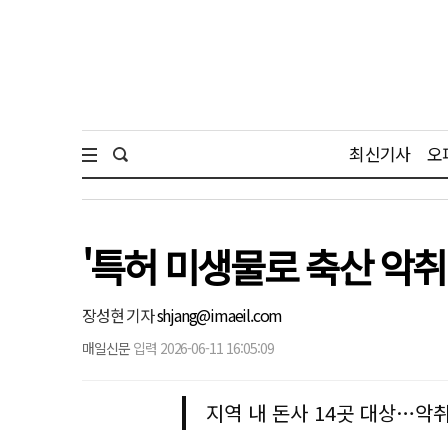
최신기사
오
'특허 미생물로 축산 악취
장성현 기자
shjang@imaeil.com
매일신문
입력 2026-06-11 16:05:09
지역 내 돈사 14곳 대상…악