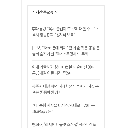
실시간 주요뉴스
李대통령 "육사 출신이 또 쿠데타 할 수도"…
육사 총동창회 "정치적 보복"
[속보] "6cm 틈에 끼여" 함께 술 먹은 동창 몸
눌러 숨지게 한 30대…폭행치사 '무죄'
아내 가출하자 성매매女 불러 술마신 30대
男, 3개월 아들 때려 죽였다
광주서 대낮 야외 여자화장실 들어가 여성 훔
쳐본 男중학생 검거
李대통령 지지율 다시 40%대로…20대는
18.8%p 급락
변희재, '최서원 태블릿 조작설' 국가배상도