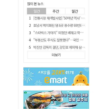
많이 본 뉴스
일간
주간
월간
[전통시장 재개발사업] '50여년 역사' 수성시장 자리에 25층 주상복합 들어선다
호남서 백지화된 댐 6곳 용수량 69만t… 반도체 클러스터 필요량 넘는다
"스타벅스 가야지" 외쳤던 배재고 학생 2명, 결국 중징계
"부동산도 주식도 잘못했다"…국민 절반 이상, 정부 경제정책 '부정'
박진만 감독의 결단, 강민호 제외해 삼성 라이온즈에 긴장감 불어 넣어
국민 10명 중 6명 "검찰 보완수사권 필요"…민주당 지지층도 53.8%
더보기
[단독] 20명에 묻고…72%가 '보완수사권 폐지'?
[전통시장 재개발사업] 신천시장 재개발, 준공 후에도 소송전
[저출산·고령화 그늘] 구미시 "40만명 사수" 고령군 "3만명대 회복"
안동-사가에, "50년 우정 넘어 미래 50년 함께 연다"