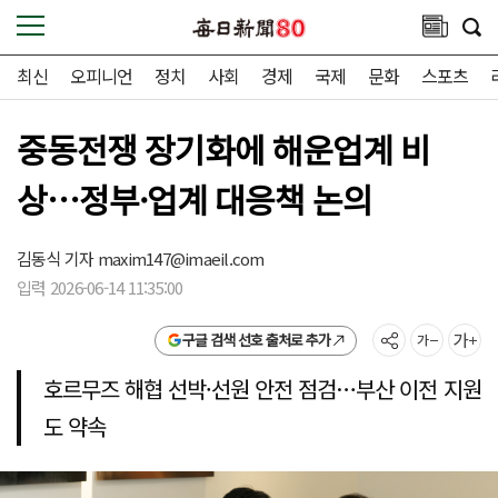
최신
오피니언
정치
사회
경제
국제
문화
스포츠
중동전쟁 장기화에 해운업계 비
상…정부·업계 대응책 논의
김동식 기자
maxim147@imaeil.com
입력 2026-06-14 11:35:00
구글 검색 선호 출처로 추가
호르무즈 해협 선박·선원 안전 점검…부산 이전 지원
도 약속