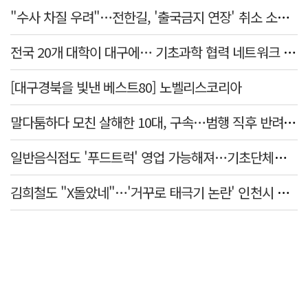
"수사 차질 우려"…전한길, '출국금지 연장' 취소 소송 패소
전국 20개 대학이 대구에… 기초과학 협력 네트워크 출범하다
[대구경북을 빛낸 베스트80] 노벨리스코리아
말다툼하다 모친 살해한 10대, 구속…범행 직후 반려견도 죽여
일반음식점도 '푸드트럭' 영업 가능해져…기초단체별 조례 개정 움직임
김희철도 "X돌았네"…'거꾸로 태극기 논란' 인천시 현수막, 이틀 만에 철거