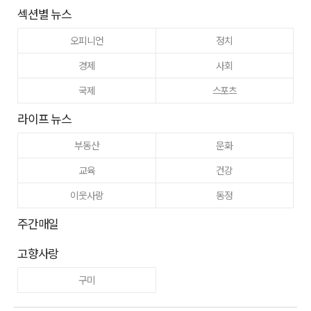
섹션별 뉴스
오피니언
정치
경제
사회
국제
스포츠
라이프 뉴스
부동산
문화
교육
건강
이웃사랑
동정
주간매일
고향사랑
구미