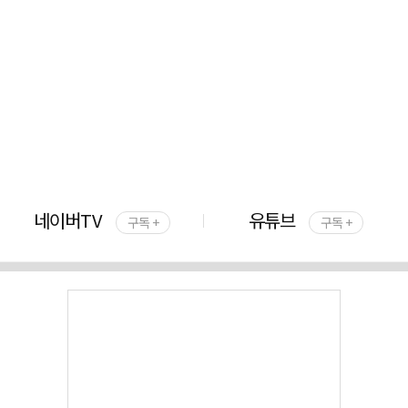
네이버TV
유튜브
구독 +
구독 +