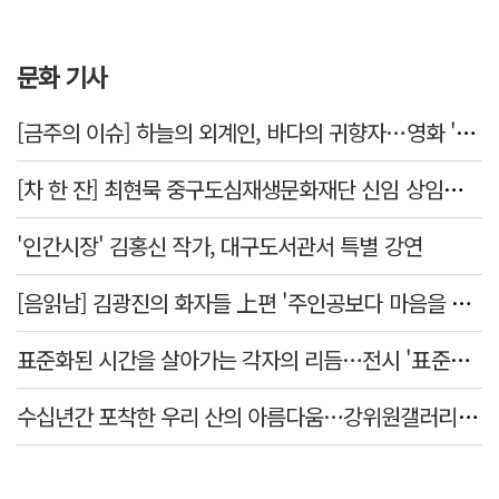
문화 기사
[금주의 이슈] 하늘의 외계인, 바다의 귀향자…영화 '호프'와 '오디세이'
[차 한 잔] 최현묵 중구도심재생문화재단 신임 상임이사 "서문시장·경상감영 등 지역 자원 활용…문화의 일상화"
'인간시장' 김홍신 작가, 대구도서관서 특별 강연
[음읽남] 김광진의 화자들 上편 '주인공보다 마음을 쓴 사람'
표준화된 시간을 살아가는 각자의 리듬…전시 '표준시차'
수십년간 포착한 우리 산의 아름다움…강위원갤러리 '팔공·지리展' 개최