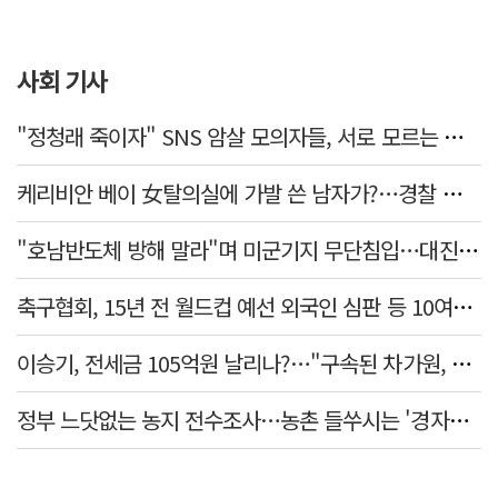
사회 기사
"정청래 죽이자" SNS 암살 모의자들, 서로 모르는 사이였다…檢송치
케리비안 베이 女탈의실에 가발 쓴 남자가?…경찰 추적 중
"호남반도체 방해 말라"며 미군기지 무단침입…대진연 회원 3명 '구속'
축구협회, 15년 전 월드컵 예선 외국인 심판 등 10여명에 '성 접대'
이승기, 전세금 105억원 날리나?…"구속된 차가원, 형사 범죄 영역"
정부 느닷없는 농지 전수조사…농촌 들쑤시는 '경자유전'의 칼날