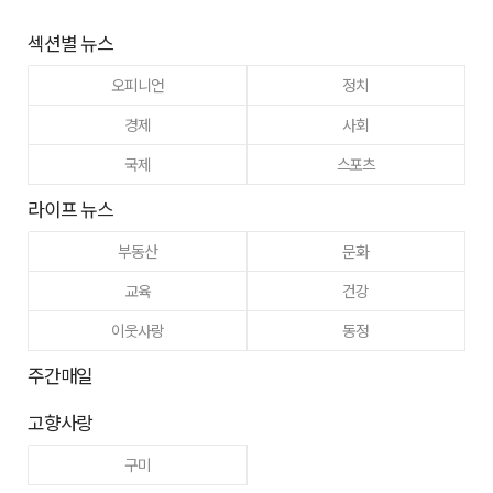
섹션별 뉴스
오피니언
정치
경제
사회
국제
스포츠
라이프 뉴스
부동산
문화
교육
건강
이웃사랑
동정
주간매일
고향사랑
구미