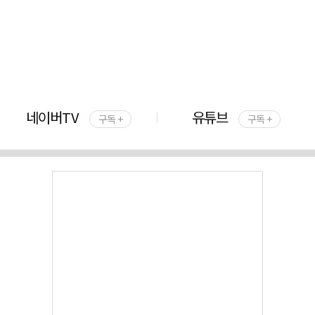
네이버TV
유튜브
구독 +
구독 +