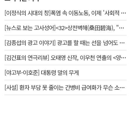
[이정식의 시대의 창]폭염 속 이동노동, 이제 '사회적 위험 관리'로 전환할 때
[뉴스로 보는 고사성어]<32>상전벽해(桑田碧海), "뽕나무밭이 푸른 바다가 되었다."
[김종섭의 광고 이야기] 광고를 할 때는 선을 넘어도 좋습니다.
[김건표의 연극리뷰] 오태영 신작, 이우천 연출의 <양은 양순하다>"국민을 온순한 양으로 길들이는 전체주의적 정치의 알레고리"
[야고부-이호준] 대통령 말의 무게
[사설] 환자 부담 못 줄이는 간병비 급여화가 무슨 소용인가