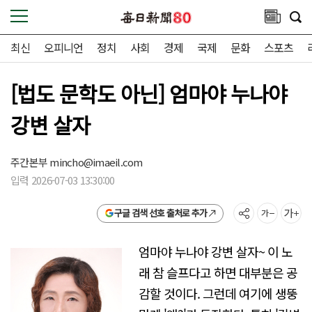
최신
오피니언
정치
사회
경제
국제
문화
스포츠
[법도 문학도 아닌] 엄마야 누나야
강변 살자
주간본부
mincho@imaeil.com
입력 2026-07-03 13:30:00
구글 검색 선호 출처로 추가
엄마야 누나야 강변 살자~ 이 노
래 참 슬프다고 하면 대부분은 공
감할 것이다. 그런데 여기에 생뚱