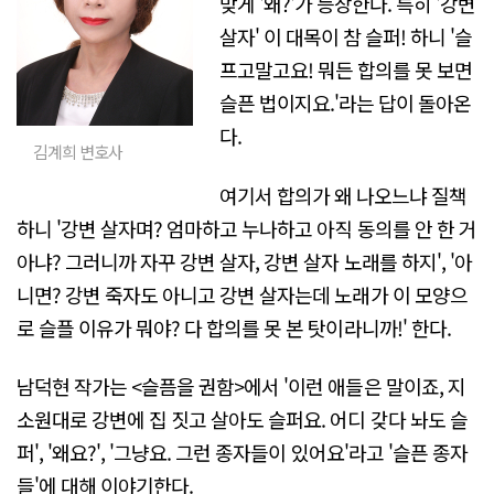
맞게 '왜?'가 등장한다. 특히 '강변
살자' 이 대목이 참 슬퍼! 하니 '슬
프고말고요! 뭐든 합의를 못 보면
슬픈 법이지요.'라는 답이 돌아온
다.
김계희 변호사
여기서 합의가 왜 나오느냐 질책
하니 '강변 살자며? 엄마하고 누나하고 아직 동의를 안 한 거
아냐? 그러니까 자꾸 강변 살자, 강변 살자 노래를 하지', '아
니면? 강변 죽자도 아니고 강변 살자는데 노래가 이 모양으
로 슬플 이유가 뭐야? 다 합의를 못 본 탓이라니까!' 한다.
남덕현 작가는 <슬픔을 권함>에서 '이런 애들은 말이죠, 지
소원대로 강변에 집 짓고 살아도 슬퍼요. 어디 갖다 놔도 슬
퍼', '왜요?', '그냥요. 그런 종자들이 있어요'라고 '슬픈 종자
들'에 대해 이야기한다.