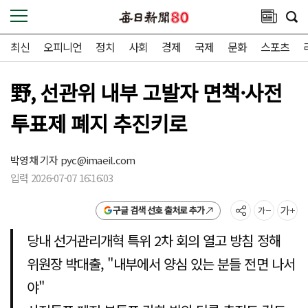
최신
오피니언
정치
사회
경제
국제
문화
스포츠
野, 선관위 내부 고발자 면책·사전
투표제 폐지 추진키로
박영채 기자
pyc@imaeil.com
입력 2026-07-07 16:16:03
구글 검색 선호 출처로 추가
당내 선거관리개혁 특위 2차 회의 열고 방침 정해
위원장 박대출, "내부에서 양심 있는 분들 전면 나서
야"