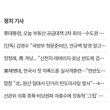
정치 기사
李대통령, 오늘 부동산 공급대책 2차 회의…수도권 공급안 논의
[단독] 김영수 "국방부 청문준비단, 안규백 탈영 알고있었다"
정청래, 靑 겨냥... "신천지·레버리지·호남 반도체 겁박 사과하라"
美해병대, 한국서 첫 자폭드론 실사격훈련…"한반도 지형 학습"
합참 "北, 원산 일대서 단거리 탄도미사일 발사"…42일 만
선관위 의혹 증폭·비당권파 자충수에 장동혁 '그립' 더 강해졌다