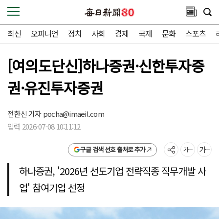
최신
오피니언
정치
사회
경제
국제
문화
스포츠
[여의도단신]하나증권·신한투자증
권·유진투자증권
전한신 기자
pocha@imaeil.com
입력 2026-07-08 10:11:12
구글 검색 선호 출처로 추가
하나증권, '2026년 선도기업 전략직종 직무개발 사
업' 참여기업 선정