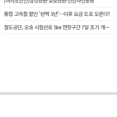
[여의도단신]삼성증권·교보증권·신한자산운용
통합 고속철 할인 '반짝 3년'…이후 요금 도로 오른다?
철도공단, 오송 시험선로 5㎞ 연장구간 7일 조기 개통…LA 메트로 사업 지원