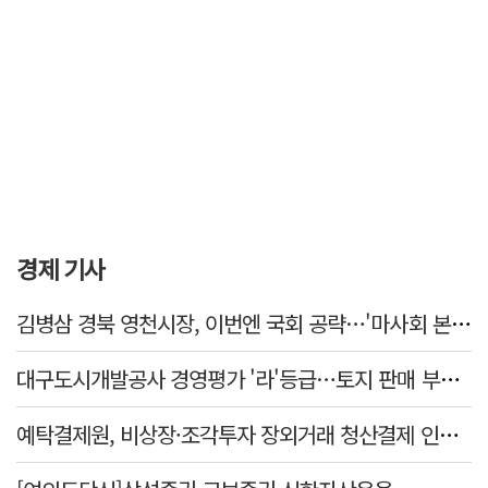
경제 기사
김병삼 경북 영천시장, 이번엔 국회 공략…'마사회 본사 이전·광역교통망 확충' 요청
대구도시개발공사 경영평가 '라'등급…토지 판매 부진에 1년 만에 두 단계 '뚝'
예탁결제원, 비상장·조각투자 장외거래 청산결제 인프라 구축 착수…연내 가동