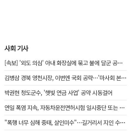
사회 기사
[속보] '외도 의심' 아내 화장실에 묶고 불에 달군 공구로 고문…남편 검거
김병삼 경북 영천시장, 이번엔 국회 공략…'마사회 본사 이전·광역교통망 확충' 요청
박권현 청도군수, '햇빛 연금 사업' 공약 시동걸어
연일 폭염 지속, 자동차운전면허시험 일시중단 또는 축소 운영
"폭행 너무 심해 중태, 살인미수"…길거리서 지인 수십회 때린 50대 '긴급체포'