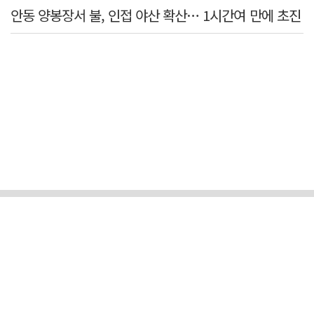
안동 양봉장서 불, 인접 야산 확산… 1시간여 만에 초진