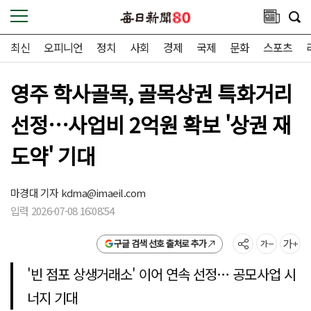
최신
오피니언
정치
사회
경제
국제
문화
스포츠
영주 학사골목, 골목상권 특화거리
선정…사업비 2억원 확보 '상권 재
도약' 기대
마경대 기자
kdma@imaeil.com
입력 2026-07-08 16:08:54
구글 검색 선호 출처로 추가
'빈 점포 상생거래소' 이어 연속 선정… 공모사업 시
너지 기대