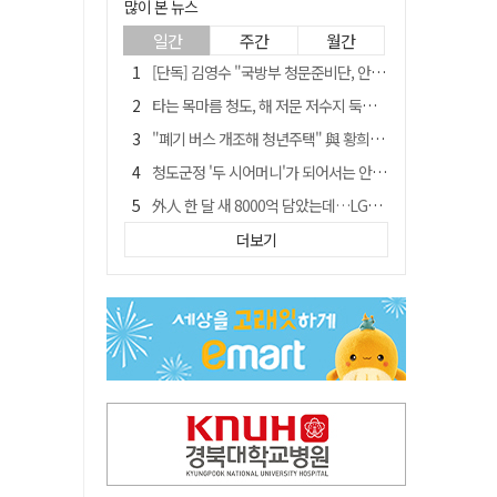
많이 본 뉴스
일간
주간
월간
[단독] 김영수 "국방부 청문준비단, 안규백 탈영 알고있었다"
타는 목마름 청도, 해 저문 저수지 둑에 군수가 서 있었다
"폐기 버스 개조해 청년주택" 與 황희…'딸 학비는 年 4200만원'
청도군정 '두 시어머니'가 되어서는 안된다
外人 한 달 새 8000억 담았는데…LG이노텍 목표주가는 왜 엇갈릴까
임시휴업 들어갔던 홈플러스 영주점, 7일 영업 재개…지하 1층만 운영
더보기
신세계사이먼, 대구 아울렛 토지매매 계약 체결… 사업 본궤도
SK하이닉스, 주당 375원 분기 배당 공시…"3분기 중 주주환원 방안 확정"
이의준 전 경북도 새마을봉사과장, 제28대 울릉군 부군수 취임
"상법개정해도 주주가 '봉'"…하이닉스 솔리다임 상장설에 술렁[개미와글와글]