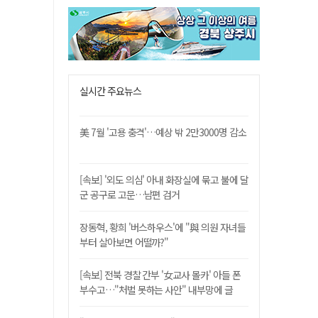
실시간 주요뉴스
美 7월 '고용 충격'…예상 밖 2만3000명 감소
[속보] '외도 의심' 아내 화장실에 묶고 불에 달
군 공구로 고문…남편 검거
장동혁, 황희 '버스하우스'에 "與 의원 자녀들
부터 살아보면 어떨까?"
[속보] 전북 경찰 간부 '女교사 몰카' 아들 폰
부수고…"처벌 못하는 사안" 내부망에 글