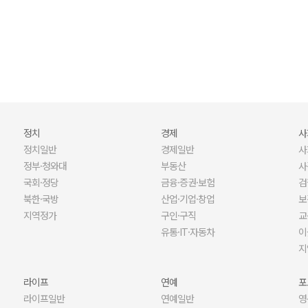
오늘 나는 혼자 죽었다. 아니 어쩌면 어제.
X세대들의 열정기록부
정치
경제
사
정치일반
경제일반
사
정부·청와대
부동산
사
국회·정당
금융·증권·보험
검
북한·국방
산업·기업·창업
보
지역정가
구인·구직
교
유통·IT·자동차
이
지
라이프
연예
포
라이프일반
연예일반
영