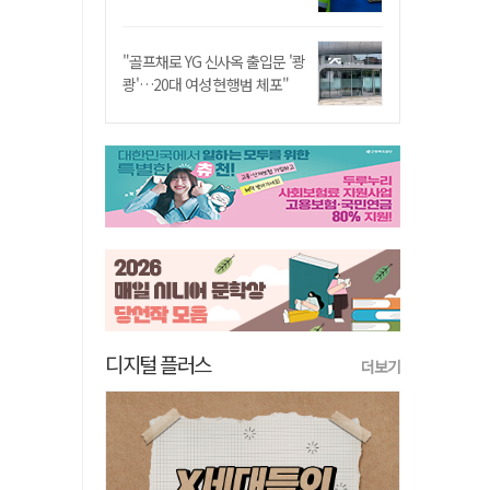
"골프채로 YG 신사옥 출입문 '쾅
쾅'…20대 여성 현행범 체포"
디지털 플러스
더보기