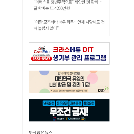
"폐버스를 청년주택으로" 제안한 與 황희…
딸 학비는 年 4200만원
"이란 모즈타바 매우 위독…언제 사망해도 전
혀 놀랍지 않아"
댓글 많은 뉴스