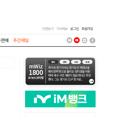
지면보기
기사제보
로그인
회원가입
·연예
주간매일
정치
경제
사회
국제
mWiz
추미애 경기지사는 경기도의 재정난을
1800
복지정책 탓으로 돌리는 정치권을 비판
하며 세수 구조 개편이 필요하다고 주장
AI 뉴스브리핑
했다. 그는 경기도 인구 증가로...
→