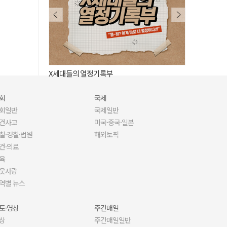
MZ 50인, 그대들은 언제 그토록 뜨거웠는가
사람이 된 AI,
회
국제
회일반
국제일반
건사고
미국·중국·일본
찰·경찰·법원
해외토픽
건·의료
육
웃사랑
역별 뉴스
토·영상
주간매일
상
주간매일일반