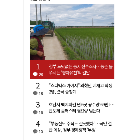
정부 느닷없는 농지 전수조사…농촌 들
쑤시는 '경자유전'의 칼날
28
"스타벅스 가야지" 외쳤던 배재고 학생
2명, 결국 중징계
18
호남서 백지화된 댐 6곳 용수량 69만t…
반도체 클러스터 필요량 넘는다
16
"부동산도 주식도 잘못했다"…국민 절
반 이상, 정부 경제정책 '부정'
10