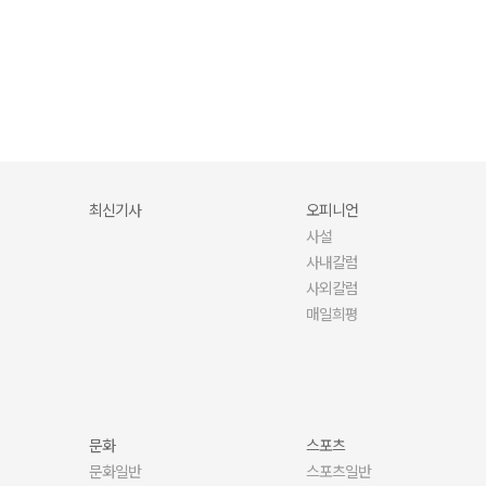
당신의 문해력·어휘력, 안녕하신가요?
최신기사
오피니언
사설
사내칼럼
사외칼럼
매일희평
문화
스포츠
문화일반
스포츠일반