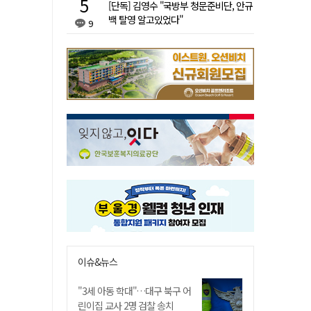
[단독] 김영수 "국방부 청문준비단, 안규
백 탈영 알고있었다"
9
이슈&뉴스
"3세 아동 학대"…대구 북구 어
린이집 교사 2명 검찰 송치