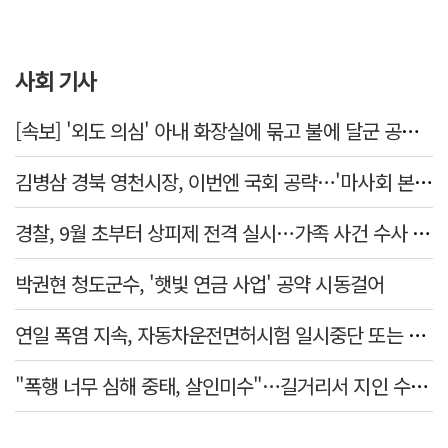
사회 기사
[속보] '외도 의심' 아내 화장실에 묶고 불에 달군 공구로 고문…남편 검거
김병삼 경북 영천시장, 이번엔 국회 공략…'마사회 본사 이전·광역교통망 확충' 요청
경찰, 9월 초부터 상피제 전격 실시…가족 사건 수사 못해
박권현 청도군수, '햇빛 연금 사업' 공약 시동걸어
연일 폭염 지속, 자동차운전면허시험 일시중단 또는 축소 운영
"폭행 너무 심해 중태, 살인미수"…길거리서 지인 수십회 때린 50대 '긴급체포'