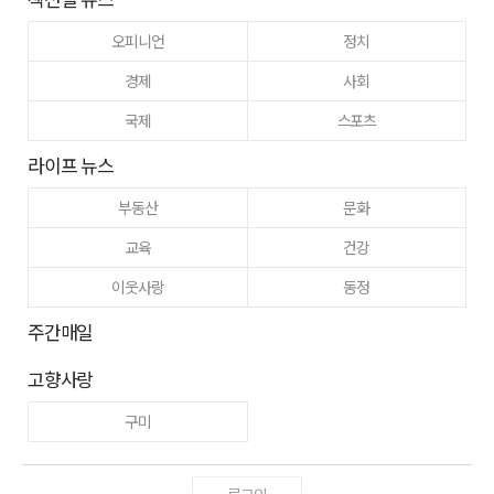
오피니언
정치
경제
사회
국제
스포츠
라이프 뉴스
부동산
문화
교육
건강
이웃사랑
동정
주간매일
고향사랑
구미