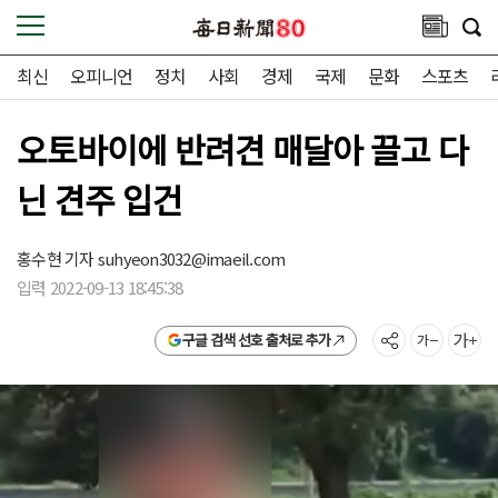
최신
오피니언
정치
사회
경제
국제
문화
스포츠
오토바이에 반려견 매달아 끌고 다
닌 견주 입건
홍수현 기자
suhyeon3032@imaeil.com
입력 2022-09-13 18:45:38
구글 검색 선호 출처로 추가