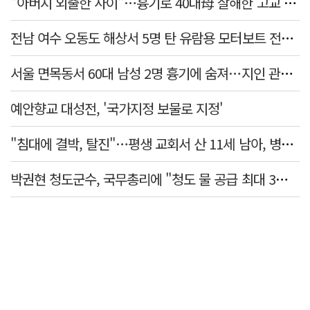
"아버지 외출한 사이"…흉기로 40대母 살해한 고교 자퇴생, 구속 기로에
전남 여수 오동도 해상서 5명 탄 유람용 모터보트 전복…2명 숨져
서울 면목동서 60대 남성 2명 흉기에 숨져…지인 관계로 추정
예안향교 대성전, '국가지정 보물로 지정'
"침대에 결박, 탈진"…평생 교회서 산 11세 남아, 병원 이송 끝 숨져
박권현 청도군수, 국무총리에 "청도 물 공급 최대 3만t 늘려달라"