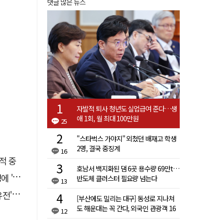
댓글 많은 뉴스
자발적 퇴사 청년도 실업급여 준다…생
애 1회, 월 최대 100만원
25
"스타벅스 가야지" 외쳤던 배재고 학생
2명, 결국 중징계
16
적 중
호남서 백지화된 댐 6곳 용수량 69만t…
접대'
반도체 클러스터 필요량 넘는다
13
 칼날
[부산에도 밀리는 대구] 동성로 지나쳐
도 해운대는 꼭 간다, 외국인 관광객 16
12
배 차이