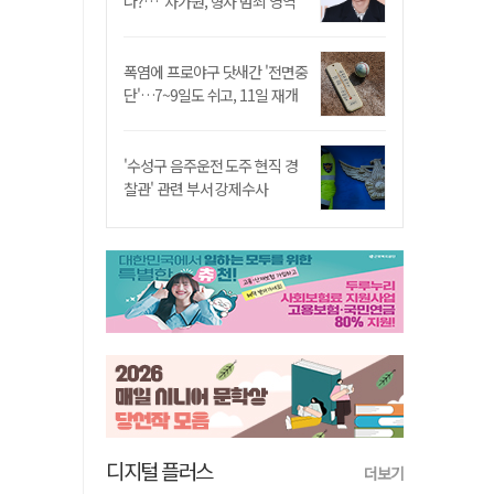
나?…"차가원, 형사 범죄 영역"
폭염에 프로야구 닷새간 '전면중
단'…7~9일도 쉬고, 11일 재개
'수성구 음주운전 도주 현직 경
찰관' 관련 부서 강제수사
디지털 플러스
더보기