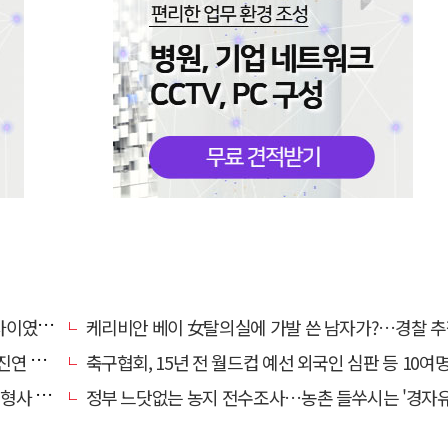
…檢송치
케리비안 베이 女탈의실에 가발 쓴 남자가?…경찰 추
'구속'
축구협회, 15년 전 월드컵 예선 외국인 심판 등 10여명에 '성 
 영역"
정부 느닷없는 농지 전수조사…농촌 들쑤시는 '경자유전'의