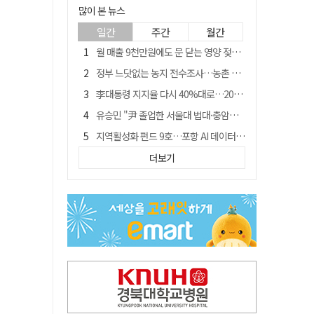
많이 본 뉴스
일간
주간
월간
월 매출 9천만원에도 문 닫는 영양 젖소농장… "일할 사람이 없어"
정부 느닷없는 농지 전수조사…농촌 들쑤시는 '경자유전'의 칼날
李대통령 지지율 다시 40%대로…20대는 18.8%p 급락
유승민 "尹 졸업한 서울대 법대·충암고도 없애야"…李 육사 통합 직격
지역활성화 펀드 9호…포항 AI 데이터센터에 6천억 투입
국민 51.9% "李 대통령 재판 재개 필요하다"
더보기
[농지 전수조사 폐해] 농지값도 흔들리나…"도지 막히면 헐값 매물 나올 수도"
경북 영천시, 9월부터 11월까지 반값 여행 혜택 제공
아쉬운 태클
'솔리다임 IPO 추진설' SK하이닉스, 주가 9% 급락