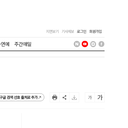
지면보기
기사제보
로그인
회원가입
·연예
주간매일
가
가
구글 검색 선호 출처로 추가