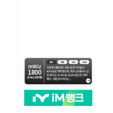
정치
경제
사회
국제
mWiz
이재명 대통령의 국정 운영 지지율이
1800
40%대로 하락했으며, 특히 20대에서 긍
정 평가는 33.9%로 18.8%포인트 하락
AI 뉴스브리핑
했다. 여론조사에서는...
→