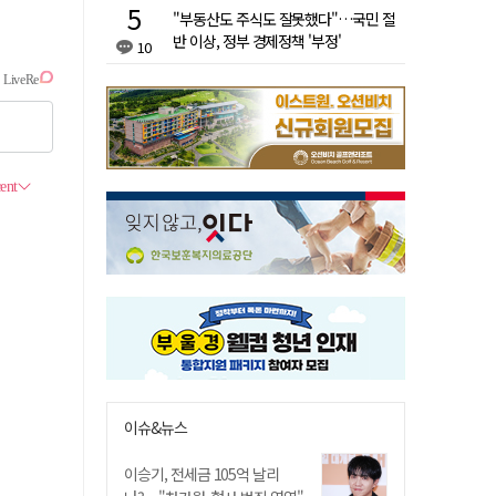
"부동산도 주식도 잘못했다"…국민 절
반 이상, 정부 경제정책 '부정'
10
이슈&뉴스
이승기, 전세금 105억 날리