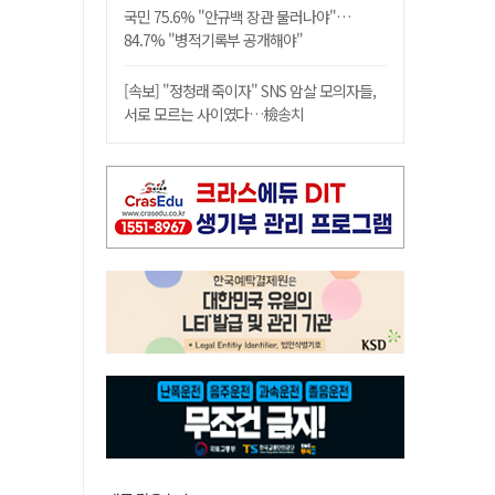
국민 75.6% "안규백 장관 물러나야"…
84.7% "병적기록부 공개해야"
[속보] "정청래 죽이자" SNS 암살 모의자들,
서로 모르는 사이였다…檢송치