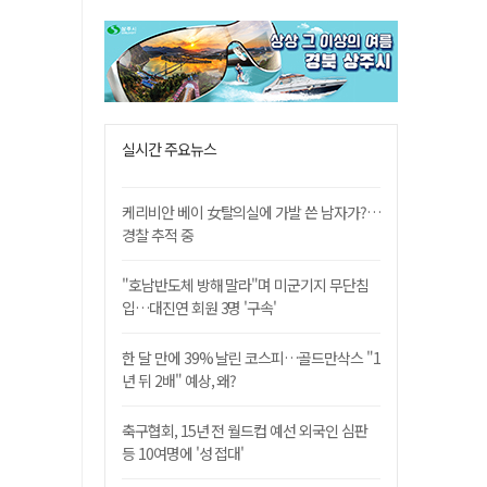
실시간 주요뉴스
케리비안 베이 女탈의실에 가발 쓴 남자가?…
경찰 추적 중
"호남반도체 방해 말라"며 미군기지 무단침
입…대진연 회원 3명 '구속'
한 달 만에 39% 날린 코스피…골드만삭스 "1
년 뒤 2배" 예상, 왜?
축구협회, 15년 전 월드컵 예선 외국인 심판
등 10여명에 '성 접대'