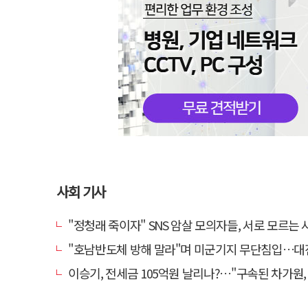
사회 기사
"정청래 죽이자" SNS 암살 모의자들, 서로 모르는 사이였다
"호남반도체 방해 말라"며 미군기지 무단침입…대진연 회원 3명 
이승기, 전세금 105억원 날리나?…"구속된 차가원, 형사 범죄