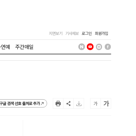
지면보기
기사제보
로그인
회원가입
·연예
주간매일
가
가
구글 검색 선호 출처로 추가