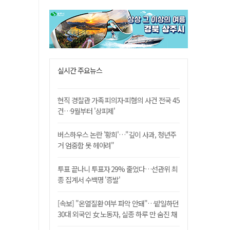
실시간 주요뉴스
현직 경찰관 가족 피의자·피혐의 사건 전국 45
건…9월부터 '상피제'
버스하우스 논란 '황희'…"깊이 사과, 청년주
거 엄중함 못 헤아려"
투표 끝나니 투표자 29% 줄었다…선관위 최
종 집계서 수백명 '증발'
[속보] "온열질환 여부 파악 안돼"…밭일하던
30대 외국인 女 노동자, 실종 하루 만 숨진 채
발견