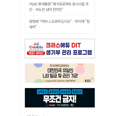
[속보] 李대통령 "메가프로젝트 동시다발 추
진…속도전 넘어 전격전"
정청래 "어머니, 도와주십시오"…추미애 "힘
내라"