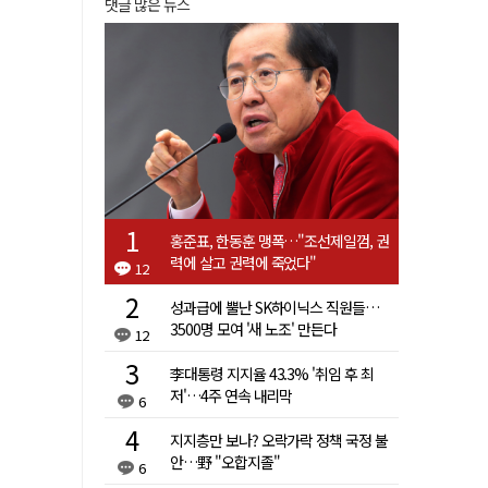
댓글 많은 뉴스
홍준표, 한동훈 맹폭…"조선제일껌, 권
력에 살고 권력에 죽었다"
12
성과급에 뿔난 SK하이닉스 직원들…
3500명 모여 '새 노조' 만든다
12
李대통령 지지율 43.3% '취임 후 최
저'…4주 연속 내리막
6
지지층만 보나? 오락가락 정책 국정 불
안…野 "오합지졸"
6