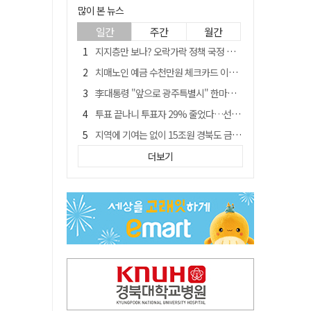
많이 본 뉴스
일간
주간
월간
지지층만 보나? 오락가락 정책 국정 불안…野 "오합지졸"
치매노인 예금 수천만원 체크카드 이용해 빼돌린 70대 간병인, 집행유예
李대통령 "앞으로 광주특별시" 한마디에…'전남 빠진 약칭' 논란 재점화
투표 끝나니 투표자 29% 줄었다…선관위 최종 집계서 수백명 '증발'
지역에 기여는 없이 15조원 경북도 금고 눈독 들이는 대형銀
[여권 국정 운영 난맥상] 그때 그때 다른 규제 완화
더보기
[매일희평] 이들 중 어떤 시술은 7시간 반 걸렸다고 자랑질
나마디 조엘진, 남자 육상 100ｍ 비공인 한국신기록 타이 작성
李대통령 지지율 43.3% '취임 후 최저'…4주 연속 내리막
삼프로TV 46만건 정보 털렸다…계좌·카드정보까지 유출