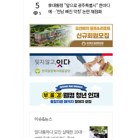
李대통령 "앞으로 광주특별시" 한마디
에…'전남 빠진 약칭' 논란 재점화
5
이슈&뉴스
말다툼하다 모친 살해한 10대…