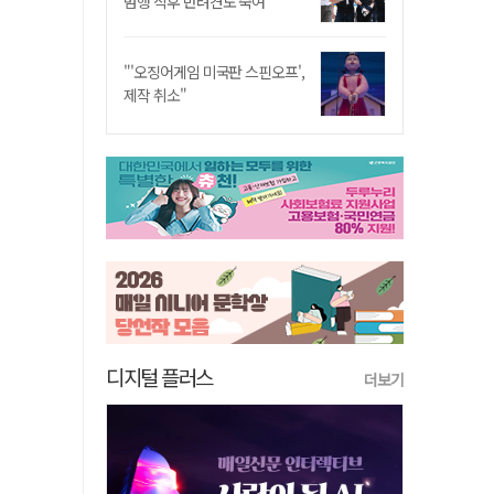
범행 직후 반려견도 죽여
"'오징어게임 미국판 스핀오프',
제작 취소"
디지털 플러스
더보기