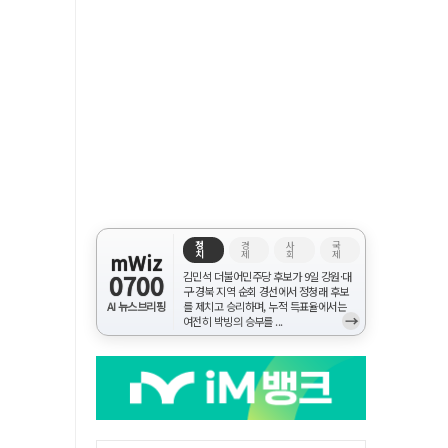
정
경
사
국
치
제
회
제
mWiz
0700
김민석 더불어민주당 후보가 9일 강원·대
구·경북 지역 순회 경선에서 정청래 후보
AI 뉴스브리핑
를 제치고 승리하며, 누적 득표율에서는
→
여전히 박빙의 승부를 ...