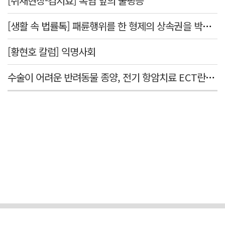
[취재현장-김지효] 폭염 앞의 불평등
[생활 속 법률톡] 패륜행위를 한 형제의 상속권을 박탈시킬 수 있을까요
[황현호 칼럼] 익명사회
수술이 어려운 반려동물 종양, 전기 항암치료 ECT란? [반려동물 건강톡톡]