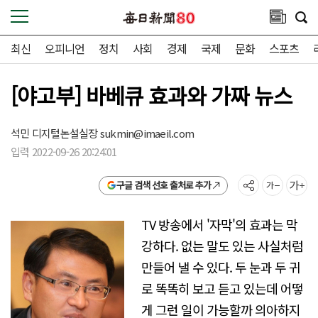
최신
오피니언
정치
사회
경제
국제
문화
스포츠
[야고부] 바베큐 효과와 가짜 뉴스
석민 디지털논설실장
sukmin@imaeil.com
입력 2022-09-26 20:24:01
구글 검색 선호 출처로 추가
TV 방송에서 '자막'의 효과는 막
강하다. 없는 말도 있는 사실처럼
만들어 낼 수 있다. 두 눈과 두 귀
로 똑똑히 보고 듣고 있는데 어떻
게 그런 일이 가능할까 의아하지