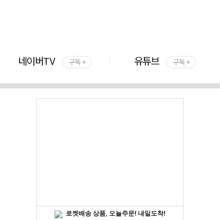
네이버TV
유튜브
구독 +
구독 +