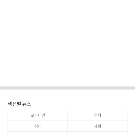
섹션별 뉴스
오피니언
정치
경제
사회